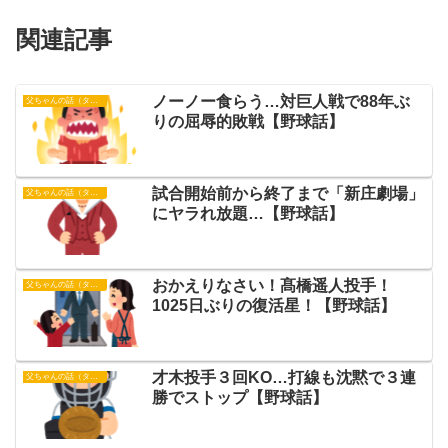
関連記事
ノーノー食らう…対巨人戦で88年ぶ
父ちゃんの話（タイガース）
りの屈辱的敗戦【野球話】
試合開始前から終了まで「新庄劇場」
父ちゃんの話（タイガース）
にヤラれ放題…【野球話】
おかえりなさい！髙橋遥人投手！
父ちゃんの話（タイガース）
1025日ぶりの復活星！【野球話】
才木投手３回KO…打線も沈黙で３連
父ちゃんの話（タイガース）
勝でストップ【野球話】