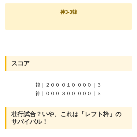
神3-3韓
​スコア
韓｜２００ ０１０ ０００｜３
神｜０００ ３００ ０００｜３
​壮行試合？いや、これは「レフト枠」の
サバイバル！