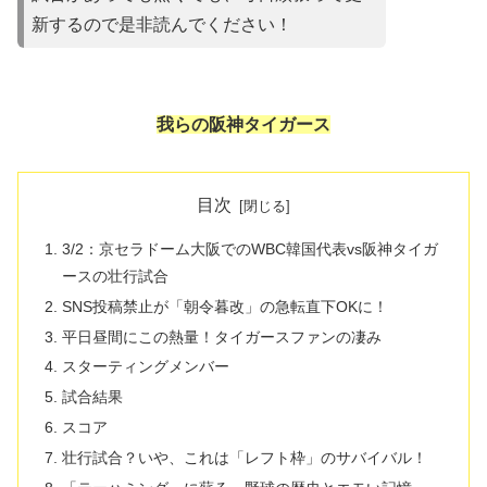
新するので是非読んでください！
我らの阪神タイガース
目次
3/2：京セラドーム大阪でのWBC韓国代表vs阪神タイガ
ースの壮行試合
SNS投稿禁止が「朝令暮改」の急転直下OKに！
平日昼間にこの熱量！タイガースファンの凄み
​スターティングメンバー
​試合結果
​スコア
​壮行試合？いや、これは「レフト枠」のサバイバル！