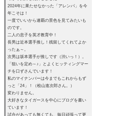
2024年に果たせなかった「アレンパ」を今
年こそは！
一度でいいから連覇の景色を見てみたいも
のです。
二人の息子を英才教育中！
長男は近本選手推し！残留してくれてよか
ったぁ～。
次男は坂本選手が推しです（渋いっ！）。
「狙いを定め～♪」とよくヒッティングマー
チを口ずさんでいます！
私のマイナンバーは今までもこれからもず
っと「24」！（桧山進次郎さん。）
変わりません。
大好きなタイガースを中心にブログを書い
ています！
試合があっても無くても、毎日頑張って更