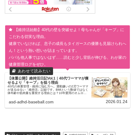
【維持活始動】40代の壁を突破せよ！母ちゃんが「キープ」に
こだわる切実な理由。
健康でいなければ、息子の成長もタイガースの優勝も見届けられへ
ん！という熱い想いが詰まっています。
パパも他人事ではないはず……読むと少し背筋が伸びる、わが家の
健康管理ログをぜひ。
【体重公開】維持活日記Vol.1｜40代ワーママが痩
せるより「キープ」を狙う理由
40代の体重管理・維持に悩む方へ。運動嫌いの2児ワーママ
が送るゆるい「維持活」記録です。BMIという数値ではなく
体年齢や筋肉量を重視する理由とは？10年愛用のオムロン
体組成計で測定したリアルなデータを公開中。健康管理を無
理なく継続したいアラフォー世代必見の内容です。
2026.01.24
asd-adhd-baseball.com