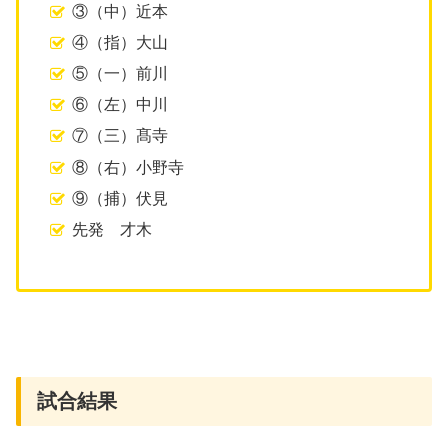
③（中）近本
④（指）大山
⑤（一）前川
⑥（左）中川
⑦（三）髙寺
⑧（右）小野寺
⑨（捕）伏見
先発 才木
​試合結果