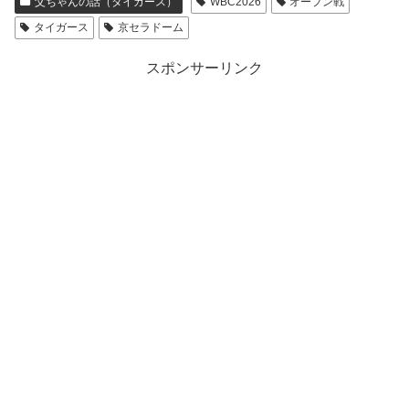
父ちゃんの話（タイガース）
WBC2026
オープン戦
タイガース
京セラドーム
スポンサーリンク