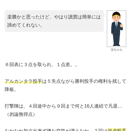
楽勝かと思ったけど、やはり讀賣は簡単には
諦めてくれない。
父ちゃん
６回表に３点を取られ、１点差。。
アルカンタラ投手
は５失点ながら勝利投手の権利を残して
降板。
打撃陣は、４回途中から９回まで何と16人連続で凡退…
（勿論無得点）
なかなか加点出来ず嫌な空気が漂うなか、７回は
岩貞投手