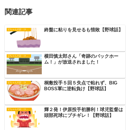
関連記事
終盤に粘りを見せるも惜敗【野球話】
父ちゃんの話（タイガース）
横田慎太郎さん「奇跡のバックホー
父ちゃんの話（タイガース）
ム！」が放送されました！
桐敷投手５回５失点で粘れず、BIG
父ちゃんの話（タイガース）
BOSS軍に逆転負け【野球話】
輝２発！伊原投手初勝利！球児監督は
父ちゃんの話（タイガース）
頭部死球にブチギレ！【野球話】