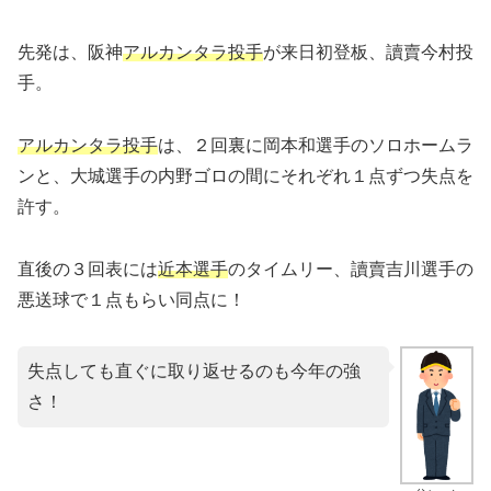
先発は、阪神
アルカンタラ投手
が来日初登板、讀賣今村投
手。
アルカンタラ投手
は、２回裏に岡本和選手のソロホームラ
ンと、大城選手の内野ゴロの間にそれぞれ１点ずつ失点を
許す。
直後の３回表には
近本選手
のタイムリー、讀賣吉川選手の
悪送球で１点もらい同点に！
失点しても直ぐに取り返せるのも今年の強
さ！