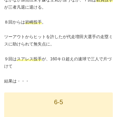
が三者凡退に退ける。
８回からは
岩崎投手
。
ツーアウトからヒットを許したが代走増田大選手の走塁ミ
スに助けられて無失点に。
９回は
スアレス投手
が、160キロ超えの速球で三人で片づ
けて
結果は・・・
6-5