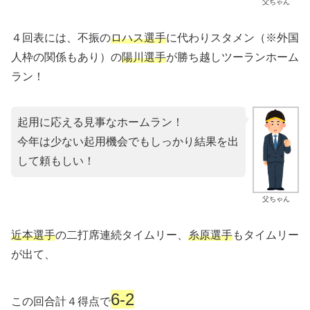
父ちゃん
４回表には、不振の
ロハス選手
に代わりスタメン（※外国
人枠の関係もあり）の
陽川選手
が勝ち越しツーランホーム
ラン！
起用に応える見事なホームラン！
今年は少ない起用機会でもしっかり結果を出
して頼もしい！
父ちゃん
近本選手
の二打席連続タイムリー、
糸原選手
もタイムリー
が出て、
6-2
この回合計４得点で