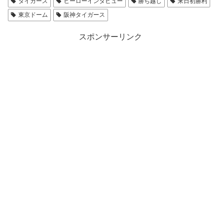
タイガース
ヒーローインタビュー
勝ち越し
来日初勝利
東京ドーム
阪神タイガース
スポンサーリンク