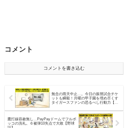
コメント
コメントを書き込む
無念の雨天中止…。今日の振替試合チケ
ットも瞬殺！月曜の甲子園を埋め尽くす
タイガースファンの恐るべし行動力【野
球話】
​鷹打線容赦無し…PayPayドームでフルボ
ッコの洗礼。６被弾10失点で大敗【野球
話】