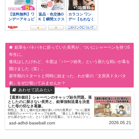
鉛筆をバキバキに折っていた長男が、ついにシャーペンを持つ5
年生に。
進化はしたけれど、今度は「パーツ紛失」という新たな戦いが幕を
開けました（笑）。
新学期のスタートと同時に始まった、わが家の「文房具ドタバタ
劇」をぜひ覗いてみませんか？
【通算6個目】シャーペンのキャップ紛失問題。落
としたのに探さない長男と、鉛筆強制送還を決意
した母の切なき葛藤。
特性上、失くし物や忘れ物が多い小5の長男が、ついに通算
6個目のシャーペンキャップを紛失。「落とした事を知りな
がら探さなかった」という息子の言葉に、コミカルにツッコ
ミつつも、後半は母としてのリアルな葛藤と切なさを綴った
2026.05.21
asd-adhd-baseball.com
エッセイです。