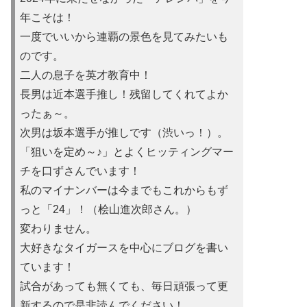
年こそは！
一度でいいから連覇の景色を見てみたいも
のです。
二人の息子を英才教育中！
長男は近本選手推し！残留してくれてよか
ったぁ～。
次男は坂本選手が推しです（渋いっ！）。
「狙いを定め～♪」とよくヒッティングマー
チを口ずさんでいます！
私のマイナンバーは今までもこれからもず
っと「24」！（桧山進次郎さん。）
変わりません。
大好きなタイガースを中心にブログを書い
ています！
試合があっても無くても、毎日頑張って更
新するので是非読んでください！