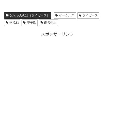
父ちゃんの話（タイガース）
イーグルス
タイガース
交流戦
甲子園
雨天中止
スポンサーリンク