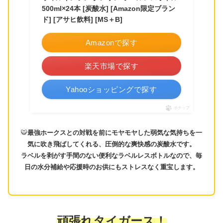
500ml×24本 [炭酸水] [Amazon限定ブラン
ド] [アサヒ飲料] [MS＋B]
Amazonで探す
楽天市場で探す
Yahooショッピングで探す
ポチップ
🐯
最強ホークスとの対戦を前にモヤモヤした弱気な気持ちを一
気に吹き飛ばしてくれる、圧倒的な爽快感の炭酸水です。
ラベルを剥がす手間のない便利なラベルレスボトルなので、毎
日の水分補給や応援時のお供にもストレスなく重宝します。
頑張れタイガース！