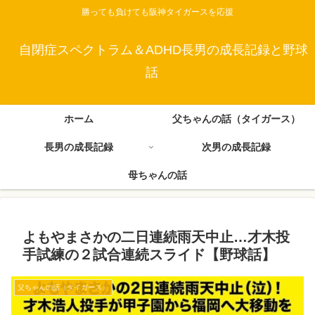
勝っても負けても阪神タイガースを応援
自閉症スペクトラム＆ADHD長男の成長記録と野球
話
ホーム
父ちゃんの話（タイガース）
長男の成長記録
次男の成長記録
母ちゃんの話
よもやまさかの二日連続雨天中止…才木投
手試練の２試合連続スライド【野球話】
父ちゃんの話（タイガース）