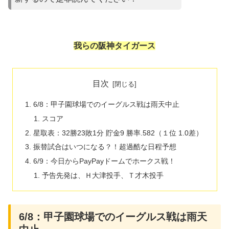
我らの阪神タイガース
目次
6/8：甲子園球場でのイーグルス戦は雨天中止
スコア
星取表：32勝23敗1分 貯金9 勝率.582（１位 1.0差）
振替試合はいつになる？！超過酷な日程予想
6/9：今日からPayPayドームでホークス戦！
予告先発は、Ｈ大津投手、Ｔ才木投手
6/8：甲子園球場でのイーグルス戦は雨天