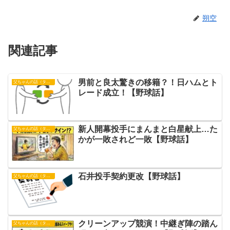
朔空
関連記事
男前と良太驚きの移籍？！日ハムとト
父ちゃんの話（タイガース）
レード成立！【野球話】
新人開幕投手にまんまと白星献上…た
父ちゃんの話（タイガース）
かが一敗されど一敗【野球話】
石井投手契約更改【野球話】
父ちゃんの話（タイガース）
クリーンアップ競演！中継ぎ陣の踏ん
父ちゃんの話（タイガース）