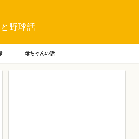
録と野球話
録
母ちゃんの話