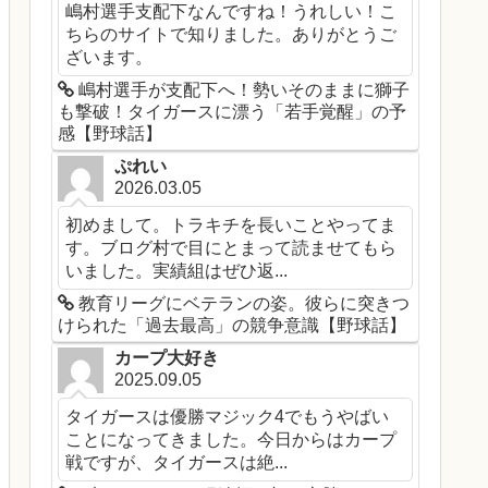
嶋村選手支配下なんですね！うれしい！こ
ちらのサイトで知りました。ありがとうご
ざいます。
嶋村選手が支配下へ！勢いそのままに獅子
も撃破！タイガースに漂う「若手覚醒」の予
感【野球話】
ぷれい
2026.03.05
初めまして。トラキチを長いことやってま
す。ブログ村で目にとまって読ませてもら
いました。実績組はぜひ返...
教育リーグにベテランの姿。彼らに突きつ
けられた「過去最高」の競争意識【野球話】
カープ大好き
2025.09.05
タイガースは優勝マジック4でもうやばい
ことになってきました。今日からはカープ
戦ですが、タイガースは絶...