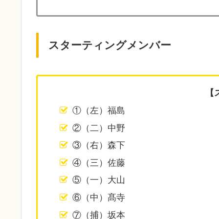
スターティングメンバー
【
①（左）福島
②（二）中野
③（右）森下
④（三）佐藤
⑤（一）大山
⑥（中）髙寺
⑦（捕）坂本