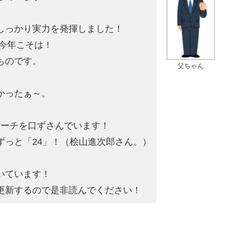
しっかり実力を発揮しました！
を今年こそは！
ものです。
父ちゃん
かったぁ～。
。
マーチを口ずさんでいます！
ずっと「24」！（桧山進次郎さん。）
いています！
更新するので是非読んでください！