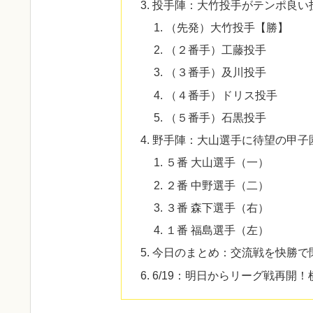
投手陣：大竹投手がテンポ良い
（先発）大竹投手【勝】
（２番手）工藤投手
（３番手）及川投手
（４番手）ドリス投手
（５番手）石黒投手
野手陣：大山選手に待望の甲子
５番 大山選手（一）
２番 中野選手（二）
３番 森下選手（右）
１番 福島選手（左）
​今日のまとめ：交流戦を快勝
6/19：明日からリーグ戦再開