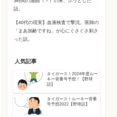
3時間の激闘（？）の末、ホッとした
話。
【40代の現実】血液検査で撃沈。医師の
「まあ加齢ですね」が心にぐさぐさ刺さ
った話。
人気記事
タイガース！2024年度ルー
キー背番号予想！【野球
話】
タイガース！ルーキー背番
号予想2022【野球話】