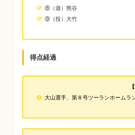
⑧（遊）熊谷
⑨（投）大竹
得点経過
【
大山選手、第８号ツーランホームラ