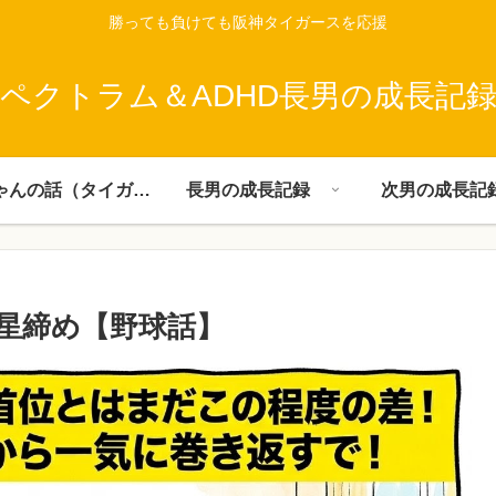
勝っても負けても阪神タイガースを応援
ペクトラム＆ADHD長男の成長記
父ちゃんの話（タイガース）
長男の成長記録
次男の成長記
星締め​【野球話】