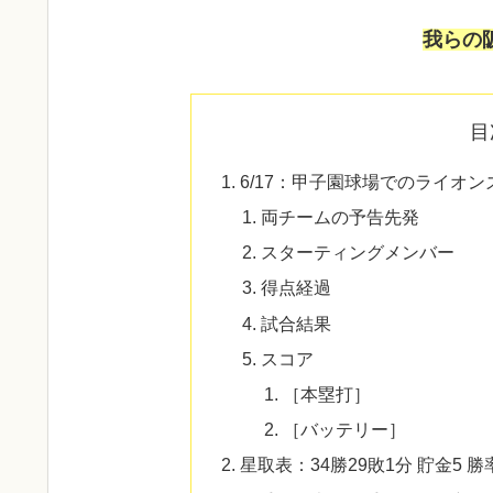
我らの
目
6/17：甲子園球場でのライオン
両チームの予告先発
スターティングメンバー
得点経過
試合結果
スコア
［本塁打］
［バッテリー］
星取表：34勝29敗1分 貯金5 勝率