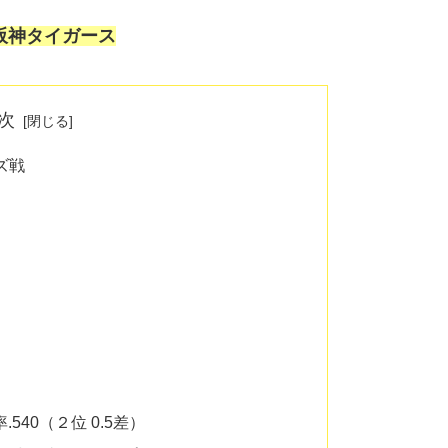
阪神タイガース
次
ズ戦
.540（２位 0.5差）