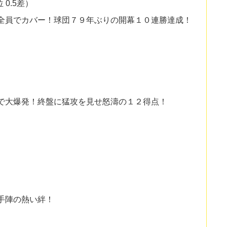
 0.5差）
全員でカバー！球団７９年ぶりの開幕１０連勝達成！
で大爆発！終盤に猛攻を見せ怒濤の１２得点！
手陣の熱い絆！