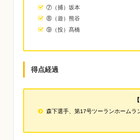
⑦（捕）坂本
⑧（遊）熊谷
⑨（投）髙橋
得点経過
【
森下選手、第17号ツーランホームラ