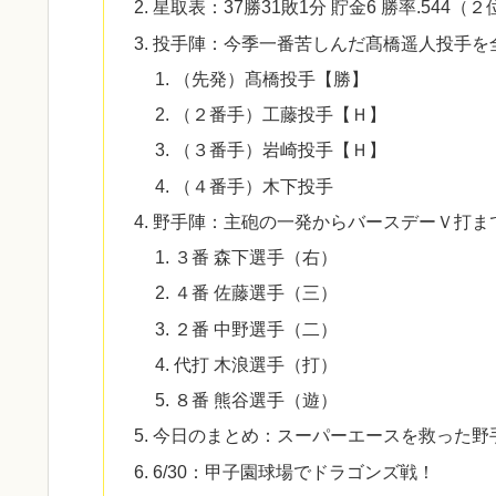
星取表：37勝31敗1分 貯金6 勝率.544（２位
投手陣：今季一番苦しんだ髙橋遥人投手を
​​（先発）髙橋投手【勝】
​（２番手）工藤投手【Ｈ】
（３番手）岩崎投手【Ｈ】
（４番手）木下投手
野手陣：主砲の一発からバースデーＶ打ま
３番 森下選手（右）
４番 佐藤選手（三）
２番 中野選手（二）
代打 木浪選手（打）
８番 熊谷選手（遊）
今日のまとめ：スーパーエースを救った野
6/30：甲子園球場でドラゴンズ戦！