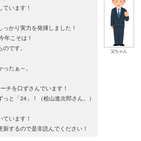
しています！
しっかり実力を発揮しました！
を今年こそは！
ものです。
父ちゃん
かったぁ～。
。
マーチを口ずさんでいます！
ずっと「24」！（桧山進次郎さん。）
いています！
更新するので是非読んでください！