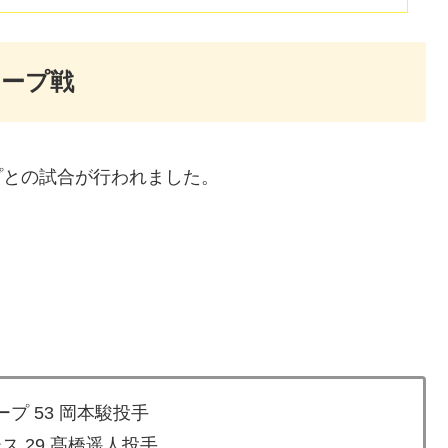
カープ戦
プとの試合が行われました。
プ 53 岡本駿投手
ス 29 髙橋遥人投手