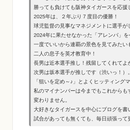
勝っても負けても阪神タイガースを応援
2025年は、２年ぶり７度目の優勝！
球児監督の見事なマネジメントに選手が
2024年に果たせなかった「アレンパ」
一度でいいから連覇の景色を見てみたい
二人の息子を英才教育中！
長男は近本選手推し！残留してくれてよ
次男は坂本選手が推しです（渋いっ！）
「狙いを定め～♪」とよくヒッティング
私のマイナンバーは今までもこれからも
変わりません。
大好きなタイガースを中心にブログを書
試合があっても無くても、毎日頑張って