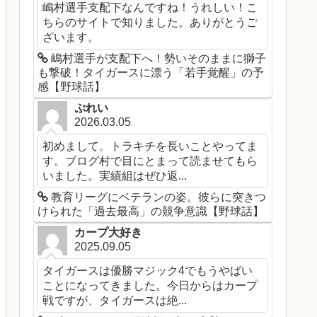
嶋村選手支配下なんですね！うれしい！こ
ちらのサイトで知りました。ありがとうご
ざいます。
嶋村選手が支配下へ！勢いそのままに獅子
も撃破！タイガースに漂う「若手覚醒」の予
感【野球話】
ぷれい
2026.03.05
初めまして。トラキチを長いことやってま
す。ブログ村で目にとまって読ませてもら
いました。実績組はぜひ返...
教育リーグにベテランの姿。彼らに突きつ
けられた「過去最高」の競争意識【野球話】
カープ大好き
2025.09.05
タイガースは優勝マジック4でもうやばい
ことになってきました。今日からはカープ
戦ですが、タイガースは絶...