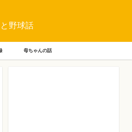
録と野球話
録
母ちゃんの話