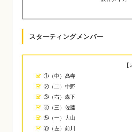
スターティングメンバー
【
①（中）髙寺
②（二）中野
③（右）森下
④（三）佐藤
⑤（一）大山
⑥（左）前川