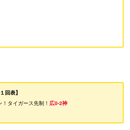
１回表】
ン！タイガース先制！
広0-2神