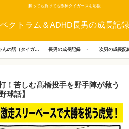
勝っても負けても阪神タイガースを応援
ペクトラム＆ADHD長男の成長記
父ちゃんの話（タイガース）
長男の成長記録
次男の成長記
Ｖ打！苦しむ髙橋投手を野手陣が救う
【野球話】