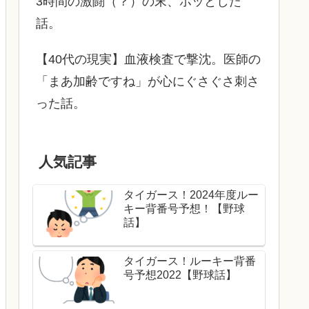
3時間の激闘（？）の末、ホッとした
話。
【40代の現実】血液検査で撃沈。医師の
「まあ加齢ですね」が心にぐさぐさ刺さ
った話。
人気記事
タイガース！2024年度ルー
キー背番号予想！【野球
話】
タイガース！ルーキー背番
号予想2022【野球話】