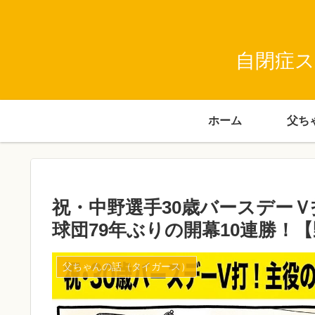
自閉症ス
ホーム
​祝・中野選手30歳バースデー
球団79年ぶりの開幕10連勝！
父ちゃんの話（タイガース）