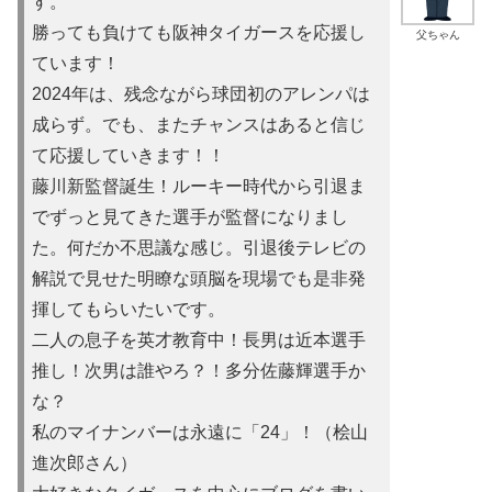
す。
勝っても負けても阪神タイガースを応援し
父ちゃん
ています！
2024年は、残念ながら球団初のアレンパは
成らず。でも、またチャンスはあると信じ
て応援していきます！！
藤川新監督誕生！ルーキー時代から引退ま
でずっと見てきた選手が監督になりまし
た。何だか不思議な感じ。引退後テレビの
解説で見せた明瞭な頭脳を現場でも是非発
揮してもらいたいです。
二人の息子を英才教育中！長男は近本選手
推し！次男は誰やろ？！多分佐藤輝選手か
な？
私のマイナンバーは永遠に「24」！（桧山
進次郎さん）