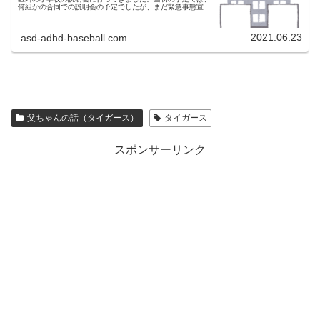
何組かの合同での説明会の予定でしたが、まだ緊急事態宣言
中だったこともあり、一組ずつ、時間を細かく区切っての開
催に変更になりました。な...
2021.06.23
asd-adhd-baseball.com
父ちゃんの話（タイガース）
タイガース
スポンサーリンク