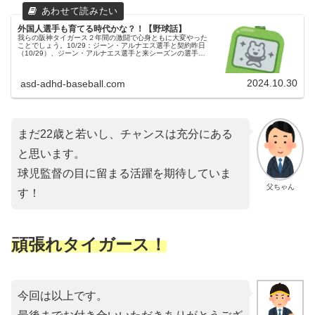
外国人選手も育てる時代かな？！【野球話】
我らの阪神タイガース２年間の激闘で心身ともに大変やった
ことでしょう。10/29：ジーン・アルナエス選手と契約昨日
（10/29）、ジーン・アルナエス選手と来シーズンの選手契
約を締結したと発表がありました。タイガース公式サイトに
よると、身長17...
2024.10.30
asd-adhd-baseball.com
まだ22歳と若いし、チャンスは充分にある
と思います。
球児監督の目に留まる活躍を期待していま
父ちゃん
す！
頑張れタイガース！
今回は以上です。