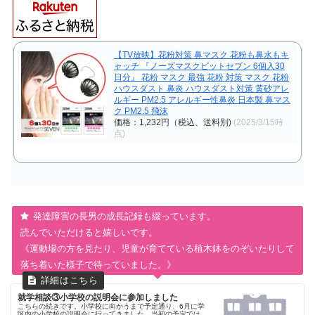
【TV放映】花粉対策 鼻マスク 花粉も鼻水もキ
ャッチ 『ノーズマスクピットセブン 6個入30
日分』 花粉 マスク 最強 花粉 対策 マスク 花粉
ハウスダスト 鼻炎 ハウスダスト対策 黄砂アレ
ルギー PM2.5 アレルギー性鼻炎 日本製 鼻マス
ク PM2.5 飛沫
価格：1,232円（税込、送料別)
(2025/3/15時
点)
発達障害の長男の成長記録も綴っています。
読んでいただけると嬉しいです。
《運動場の方を見たり、児童が育てている植木鉢をのぞいたりして
落ち着いた様子で待っていました。》
就学相談③小学校の説明会に参加しました
こちらの続きです。小学校に向かうまで予定通り、6月に学
区内の小学校の説明会に行ってきました。当初の予定では、