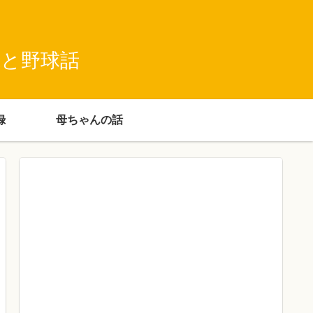
録と野球話
録
母ちゃんの話