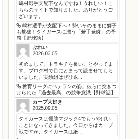
嶋村選手支配下なんですね！うれしい！こ
ちらのサイトで知りました。ありがとうご
ざいます。
嶋村選手が支配下へ！勢いそのままに獅子
も撃破！タイガースに漂う「若手覚醒」の予
感【野球話】
ぷれい
2026.03.05
初めまして。トラキチを長いことやってま
す。ブログ村で目にとまって読ませてもら
いました。実績組はぜひ返...
教育リーグにベテランの姿。彼らに突きつ
けられた「過去最高」の競争意識【野球話】
カープ大好き
2025.09.05
タイガースは優勝マジック4でもうやばい
ことになってきました。今日からはカープ
戦ですが、タイガースは絶...