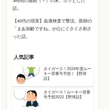
3時間の激闘（？）の末、ホッとした
話。
【40代の現実】血液検査で撃沈。医師の
「まあ加齢ですね」が心にぐさぐさ刺さ
った話。
人気記事
タイガース！2024年度ルー
キー背番号予想！【野球
話】
タイガース！ルーキー背番
号予想2022【野球話】