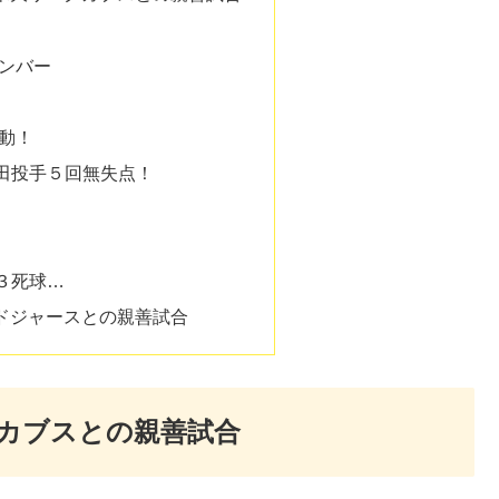
ンバー
動！
田投手５回無失点！
３死球…
でドジャースとの親善試合
グカブスとの親善試合