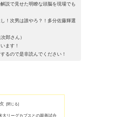
の解説で見せた明瞭な頭脳を現場でも
推し！次男は誰やろ？！多分佐藤輝選
進次郎さん）
ています！
新するので是非読んでください！
次
で米大リーグカブスとの親善試合