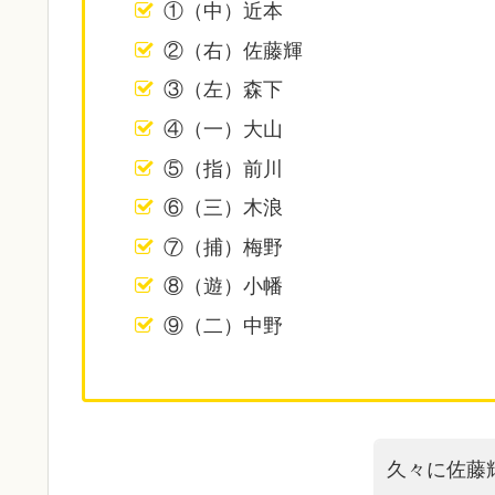
①（中）近本
②（右）佐藤輝
③（左）森下
④（一）大山
⑤（指）前川
⑥（三）木浪
⑦（捕）梅野
⑧（遊）小幡
⑨（二）中野
久々に佐藤