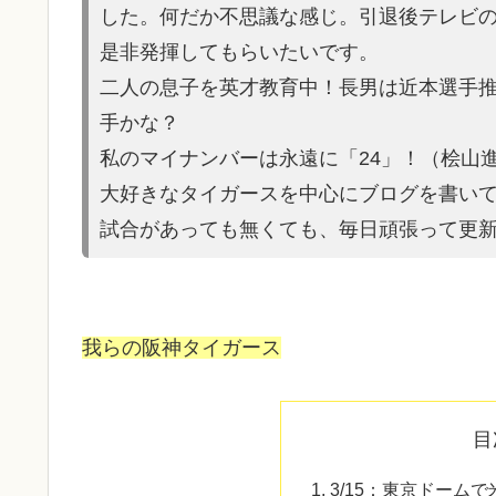
した。何だか不思議な感じ。引退後テレビ
是非発揮してもらいたいです。
二人の息子を英才教育中！長男は近本選手
手かな？
私のマイナンバーは永遠に「24」！（桧山
大好きなタイガースを中心にブログを書い
試合があって
も無くても、毎日頑張って更
我らの阪神タイガース
目
3/15：東京ドーム