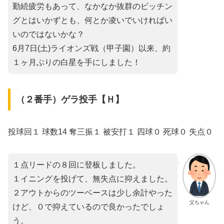
勤続疲労もあって、なかなか抜群のピッチン
グとはいかずとも、何とか凌いでいければい
いのではないかな？
6月7日(土)ライオンズ戦（甲子園）以来、約
１ヶ月ぶりの白星を手にしました！
（２番手）ゲラ投手【Ｈ】
投球回１ 球数14 奪三振１ 被安打１ 四球０ 死球０ 失点０
１点リードの８回に登板しました。
１イニングを投げて、無失点に抑えました。
２アウトからのツーベースは少し余計やった
父ちゃん
けど、０で抑えているので良かったでしょ
う。