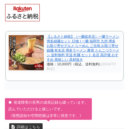
【ふるさと納税】（一蘭総本店）一蘭ラーメン
博多細麺セット 10食 | 一蘭 福岡市 九州 博多
お取り寄せグルメ らーめん ご当地 お取り寄せ
細麺 有名店 博多ラーメン 豚骨 とんこつラーメ
ン 送料無料 常温 乾麺 セット 名店 高評価 おす
すめ 美味しい 具材抜き
価格：10,000円（税込、送料無料)
(2024/7/7
時点)
発達障害の長男の成長記録も綴っています。
読んでいただけると嬉しいです。
《形態認知や空間把握は非常に得意です。》