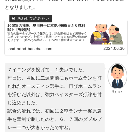
となりました。
10残塁の拙攻…奥川投手に本拠地995日ぶり勝利
献上【野球話】
我らの阪神タイガース予報的には、試合開催はまず無理そう
な感じやったけど、神宮って結構中止が決まるの遅い印象が
あります。（広島も結構遅い。）6/29：神宮球場でのスワロ
ーズ戦昨日（6/29）は、神宮球場にてスワローズとの試合が
行われました。（...
2024.06.30
asd-adhd-baseball.com
７イニングを投げて、１失点でした。
昨日は、４回に二週間前にもホームランを打
たれたオースティン選手に、再びホームラン
父ちゃん
を浴びた以外は、強力ベイスターズ打線を封
じ込めました。
試合の流れでは、初回に２塁ランナー梶原選
手を牽制で刺したのと、６、７回のダブルプ
レー二つが大きかったですね。