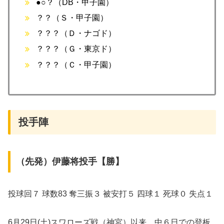
●○？（DB・甲子園）
？？（Ｓ・甲子園）
？？？（Ｄ・ナゴド）
？？？（Ｇ・東京ド）
？？？（Ｃ・甲子園）
投手陣
（先発）伊藤将投手【勝】
投球回７ 球数83 奪三振３ 被安打５ 四球１ 死球０ 失点１
6月29日(土)スワローズ戦（神宮）以来、中６日での登板