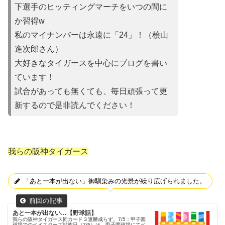
下選手のヒッティングマーチをいつの間に
か習得w
私のマイナンバーは永遠に「24」！（桧山
進次郎さん）
大好きなタイガースを中心にブログを書い
ています！
試合があって
も無くても、毎日頑張って更
新するので是非読んでください！
我らの阪神タイガース
「あと一本が出ない」御馴染みの光景が繰り広げられました。
あと一本が出ない…【野球話】
我らの阪神タイガース同カード３連勝成らず。7/5：甲子園
球場でのベイスターズ戦昨日（7/5）は、甲子園球場にてベ