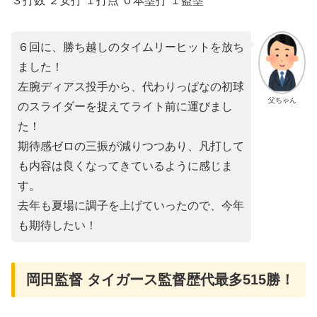
３打数 ２安打 １打点 ０本塁打 １盗塁
６回に、勝ち越しのタイムリーヒットを放ち
ました！
左腕ディアス投手から、代わりっぱなの初球
父ちゃん
のスライダーを捉えてライト前に運びまし
た！
期待感ゼロの三振が減りつつあり、凡打して
も内容は良くなってきているように感じま
す。
去年も夏場に調子を上げていったので、今年
も期待したい！
岡田監督 タイガース監督歴代最多515勝！