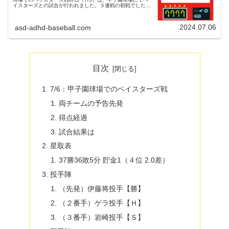
イスターズとの試合が行われました。３連戦の初戦でした。
（試合開始18:00）両チームの予告先発阪神タイガース 99
ジェレミー・...
2024.07.06
asd-adhd-baseball.com
目次
7/6：甲子園球場でのベイスターズ戦
両チームの予告先発
得点経過
試合結果は
星取表
37勝36敗5分 貯金1（４位 2.0差）
投手陣
（先発）伊藤将投手【勝】
（２番手）ゲラ投手【Ｈ】
（３番手）岩崎投手【Ｓ】