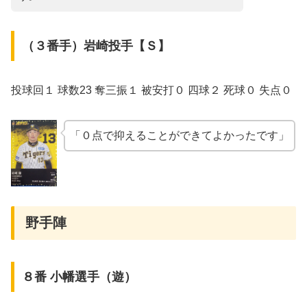
（３番手）岩崎投手【Ｓ】
投球回１ 球数23 奪三振１ 被安打０ 四球２ 死球０ 失点０
「０点で抑えることができてよかったです」
野手陣
８番 小幡選手（遊）