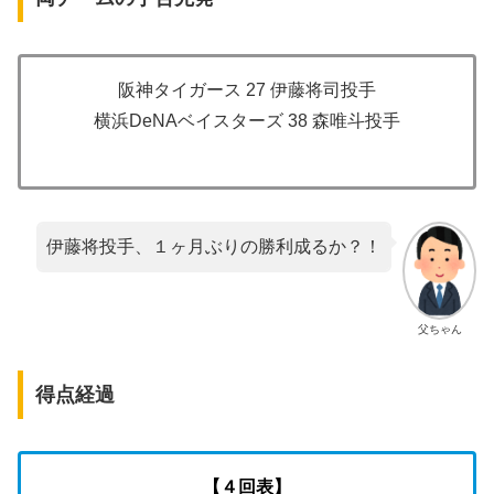
阪神タイガース 27 伊藤将司投手
横浜DeNAベイスターズ 38 森唯斗投手
伊藤将投手、１ヶ月ぶりの勝利成るか？！
父ちゃん
得点経過
【４回表】