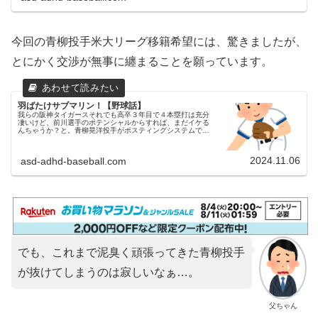
今回の青柳投手米大リーグ移籍希望には、驚きましたが、
とにかく交渉が無事に纏まることを願っています。
羽ばたけサブマリン！【野球話】
我らの阪神タイガースそれでも高卒３年目で４本塁打は充分
凄いけど、前川選手のポテンシャルからすれば、まだイケる
んちゃうか？と。青柳晃洋投手がポスティングシステムで米
大リーグ移籍へ青柳晃洋投手がポスティングシステムを利用
して、米大リーグ移籍を目...
2024.11.06
asd-adhd-baseball.com
でも、これまで泥臭く頑張ってきた青柳投手
が抜けてしまうのは寂しいなぁ…。
父ちゃん