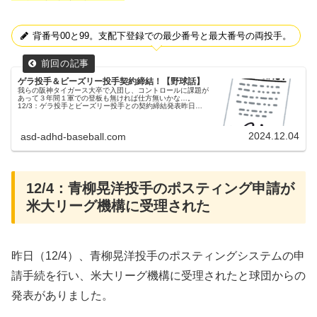
背番号00と99。支配下登録での最少番号と最大番号の両投手。
ゲラ投手＆ビーズリー投手契約締結！【野球話】
我らの阪神タイガース大卒で入団し、コントロールに課題が
あって３年間１軍での登板も無ければ仕方無いかな…。
12/3：ゲラ投手とビーズリー投手との契約締結発表昨日
（12/3）、ハビー・ゲラ投手とジェレミー・ビーズリー投手
との来シーズンの契約締結...
2024.12.04
asd-adhd-baseball.com
12/4：青柳晃洋投手のポスティング申請が
米大リーグ機構に受理された
昨日（12/4）、青柳晃洋投手のポスティングシステムの申
請手続を行い、米大リーグ機構に受理されたと球団からの
発表がありました。