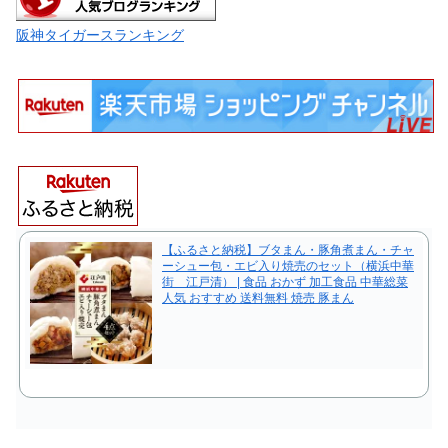
阪神タイガースランキング
【ふるさと納税】ブタまん・豚角煮まん・チャ
ーシュー包・エビ入り焼売のセット（横浜中華
街 江戸清） | 食品 おかず 加工食品 中華総菜
人気 おすすめ 送料無料 焼売 豚まん