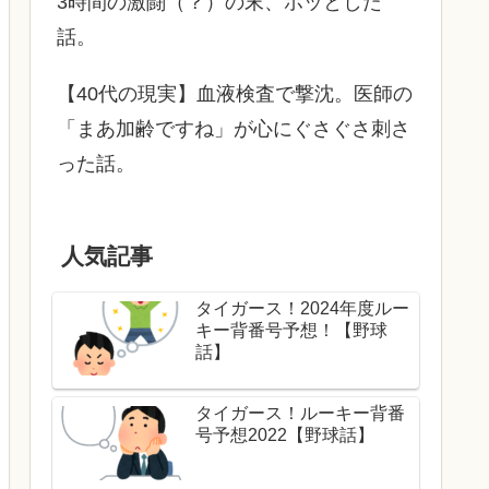
3時間の激闘（？）の末、ホッとした
話。
【40代の現実】血液検査で撃沈。医師の
「まあ加齢ですね」が心にぐさぐさ刺さ
った話。
人気記事
タイガース！2024年度ルー
キー背番号予想！【野球
話】
タイガース！ルーキー背番
号予想2022【野球話】