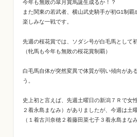
今年も無敗の皐月賞馬誕生成るか！？
また関東の若武者、横山武史騎手が初G1制覇
楽しみな一戦です。
先週の桜花賞では、ソダシ号が白毛馬として
（牝馬も今年も無敗の桜花賞制覇）
白毛馬自体が突然変異で体質が弱い傾向があ
う。
史上初と言えば、先週土曜日の新潟７Ｒで女
２着永島まなみ）がありましたが、今週は土
（１着古川奈穂２着藤田菜七子３着永島まな