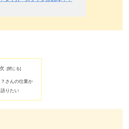
次
！？さんの仕業か
も語りたい