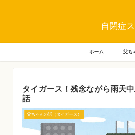
自閉症ス
ホーム
タイガース！残念ながら雨天中
話
父ちゃんの話（タイガース）