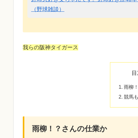
（野球雑談）
我らの阪神タイガース
目
雨柳
競馬
雨柳！？さんの仕業か