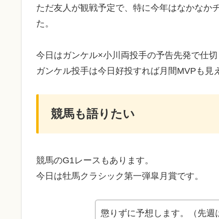
ただ友人が観戦予定で、特に今年はなかなか
た。
今日はガンケル×小川両投手の予告先発で仕切
ガンケル投手は今日好投すれば月間MVPも見
競馬も語りたい
競馬のG1レースもあります。
今日は牡馬クラシック第一弾皐月賞です。
懲りずに予想します。（先週