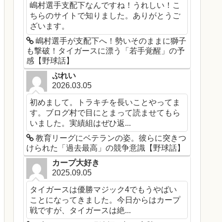
嶋村選手支配下なんですね！うれしい！こ
ちらのサイトで知りました。ありがとうご
ざいます。
嶋村選手が支配下へ！勢いそのままに獅子
も撃破！タイガースに漂う「若手覚醒」の予
感【野球話】
ぷれい
2026.03.05
初めまして。トラキチを長いことやってま
す。ブログ村で目にとまって読ませてもら
いました。実績組はぜひ返...
教育リーグにベテランの姿。彼らに突きつ
けられた「過去最高」の競争意識【野球話】
カープ大好き
2025.09.05
タイガースは優勝マジック4でもうやばい
ことになってきました。今日からはカープ
戦ですが、タイガースは絶...