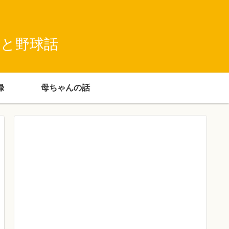
録と野球話
録
母ちゃんの話