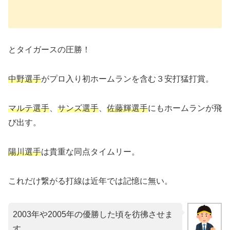
とタイガースの圧勝！
中野選手
がプロ入り初ホームランを含む３安打猛打賞。
マルテ選手
、
サンズ選手
、
佐藤輝選手
にもホームランが飛
び出す。
陽川選手
は貴重な同点タイムリー。
これだけ繋がる打線は近年では記憶に無い。
2003年や2005年の優勝した頃を彷彿させま
す。