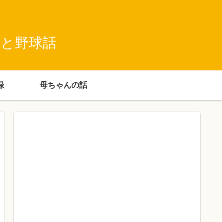
録と野球話
録
母ちゃんの話