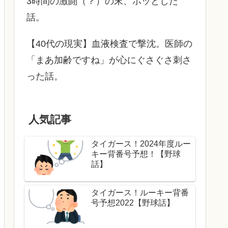
3時間の激闘（？）の末、ホッとした
話。
【40代の現実】血液検査で撃沈。医師の
「まあ加齢ですね」が心にぐさぐさ刺さ
った話。
人気記事
タイガース！2024年度ルー
キー背番号予想！【野球
話】
タイガース！ルーキー背番
号予想2022【野球話】