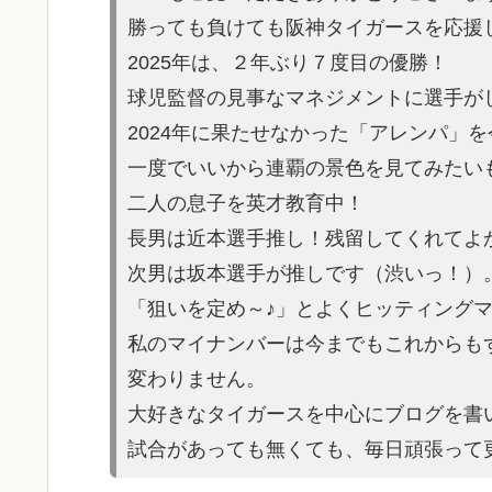
勝っても負けても阪神タイガースを応援
2025年は、２年ぶり７度目の優勝！
球児監督の見事なマネジメントに選手が
2024年に果たせなかった「アレンパ」
一度でいいから連覇の景色を見てみたい
二人の息子を英才教育中！
長男は近本選手推し！残留してくれてよ
次男は坂本選手が推しです（渋いっ！）
「狙いを定め～♪」とよくヒッティング
私のマイナンバーは今までもこれからも
変わりません。
大好きなタイガースを中心にブログを書
試合があっても無くても、毎日頑張って