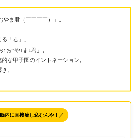
おおやま君（￣￣￣￣）」。
じる「君」。
お↑お↑や↓ま↓君」。
統的な甲子園のイントネーション。
響き。
脳内に直接流し込むんや！／