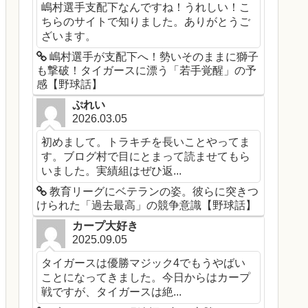
嶋村選手支配下なんですね！うれしい！こ
ちらのサイトで知りました。ありがとうご
ざいます。
嶋村選手が支配下へ！勢いそのままに獅子
も撃破！タイガースに漂う「若手覚醒」の予
感【野球話】
ぷれい
2026.03.05
初めまして。トラキチを長いことやってま
す。ブログ村で目にとまって読ませてもら
いました。実績組はぜひ返...
教育リーグにベテランの姿。彼らに突きつ
けられた「過去最高」の競争意識【野球話】
カープ大好き
2025.09.05
タイガースは優勝マジック4でもうやばい
ことになってきました。今日からはカープ
戦ですが、タイガースは絶...