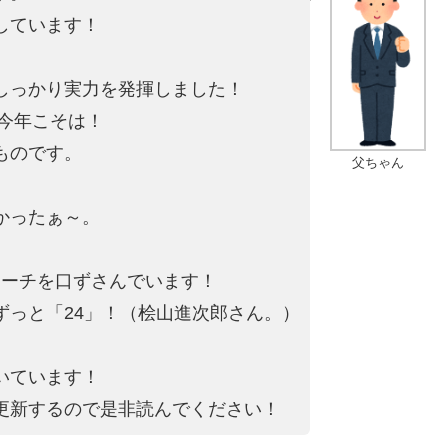
しています！
しっかり実力を発揮しました！
を今年こそは！
ものです。
父ちゃん
かったぁ～。
。
マーチを口ずさんでいます！
ずっと「24」！（桧山進次郎さん。）
いています！
更新するので是非読んでください！