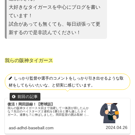
大好きなタイガースを中心にブログを書い
ています！
試合があって
も無くても、毎日頑張って更
新するので是非読んでください！
我らの阪神タイガース
しっかり監督や選手のコメントをしっかり引き出せるような取
材をしてもらいたいな、と切実に感じています。
復活！岡田語録！【野球話】
我らの阪神タイガース９回まで強硬して一体誰が得したんか
な？先日のベイスターズ２連戦を1勝1分と勝ち越したタイ
ガース。連勝も７に伸ばしました。岡田監督の囲み取材（岡
田語録）が復活その２連戦、お気づきの方も多数いらっしゃ
ると思いますが、岡田監督...
2024.04.26
asd-adhd-baseball.com