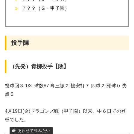
？？？（Ｇ・甲子園）
投手陣
（先発）青柳投手【敗】
投球回３ 1/3 球数87 奪三振２ 被安打７ 四球２ 死球０ 失
点５
4月19日(金)ドラゴンズ戦（甲子園）以来、中６日での登
板でした。