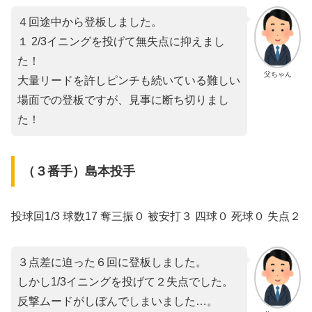
４回途中から登板しました。
１ 2/3イニングを投げて無失点に抑えまし
た！
父ちゃん
大量リードを許しピンチも続いている難しい
場面での登板ですが、見事に断ち切りまし
た！
（３番手）島本投手
投球回1/3 球数17 奪三振０ 被安打３ 四球０ 死球０ 失点２
３点差に迫った６回に登板しました。
しかし1/3イニングを投げて２失点でした。
反撃ムードがしぼんでしまいました…。