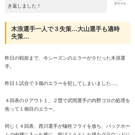
父ちゃん
き返しました！
木浪選手一人で３失策…大山選手も適時
失策…
昨日の戦前まで、今シーズンのエラーが０だった木浪選
手。
昨日１試合で３個のエラーを犯してしまいました…。
４回表の０アウト１、２塁で武岡選手の内野ゴロの処理を
焦って１個目のエラー。
同じく４回表、西川選手が犠牲フライを放ち、バックホー
ムの中継に入った後に、投げようとした球をグラウンドに