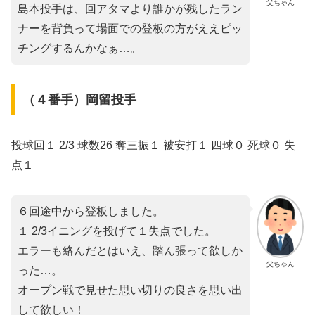
父ちゃん
島本投手は、回アタマより誰かが残したラン
ナーを背負って場面での登板の方がええピッ
チングするんかなぁ…。
（４番手）岡留投手
投球回１ 2/3 球数26 奪三振１ 被安打１ 四球０ 死球０ 失
点１
６回途中から登板しました。
１ 2/3イニングを投げて１失点でした。
エラーも絡んだとはいえ、踏ん張って欲しか
父ちゃん
った…。
オープン戦で見せた思い切りの良さを思い出
して欲しい！