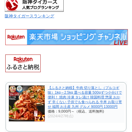
阪神タイガースランキング
【ふるさと納税】牛肉 切り落とし（プルコギ
味）1kg～2.5kg 選べる容量 500gずつ小分けで
便利！ 焼肉 冷凍 タレ漬け 韓国料理 惣菜 おか
ず 辛くない 子供でも食べられる 牛丼 お取り寄
せ 福岡 お土産 九州 グルメ 9000円 13000円
価格：9,000円～（税込、送料無料)
(2024/4/27時点)