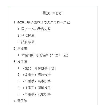
目次
4/26：甲子園球場でのスワローズ戦
両チームの予告先発
得点経過
試合結果
星取表
12勝9敗3分 貯金3（１位 1.0差）
投手陣
（先発）青柳投手【敗】
（２番手）漆原投手
（３番手）島本投手
（４番手）岡留投手
（５番手）浜地投手
野手陣