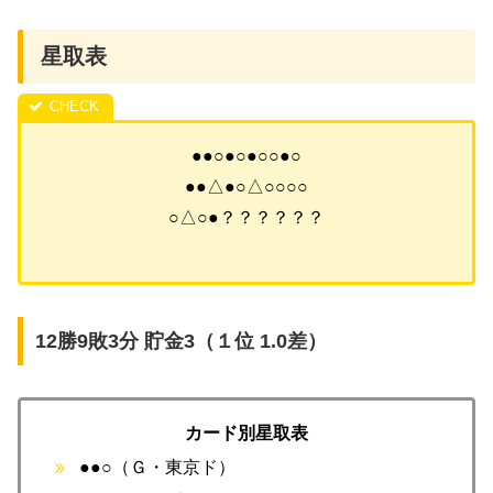
星取表
●●○●○●○○●○
●●△●○△○○○○
○△○●？？？？？？
12勝9敗3分 貯金3（１位 1.0差）
カード別星取表
●●○（Ｇ・東京ド）