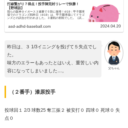
打線繋がり７得点！投手陣完封リレーで快勝！
【野球話】
我らの阪神タイガース３連勝で５割に復帰！4/19：甲子園球
場でのドラゴンズ戦昨日（4/19）は、甲子園球場にてドラゴ
ンズとの試合が行われました。３連戦の初戦でした。（試合
開始18:00）両チームの予告先発阪神タイガース 17 青柳晃
洋投手中...
2024.04.20
asd-adhd-baseball.com
昨日は、３ 1/3イニングを投げて５失点でし
た。
味方のエラーもあったとはいえ、重苦しい内
父ちゃん
容になってしまいました…。
（２番手）漆原投手
投球回１ 2/3 球数25 奪三振２ 被安打０ 四球０ 死球０ 失
点０