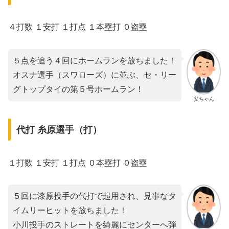
４打数 １安打 １打点 １本塁打 ０盗塁
５点を追う４回にホームランを放ちました！
オスナ選手（スワローズ）に並ぶ、セ・リー
グトップタイの第５号ホームラン！
父ちゃん
代打 糸原選手（打）
１打数 １安打 １打点 ０本塁打 ０盗塁
５回に漆原投手の代打で起用され、見事なタ
イムリーヒットを放ちました！
小川投手のストレートを綺麗にセンターへ弾