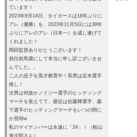
ています！
2023年9月14日、タイガースは18年ぶりに
アレ（優勝）を
、2023年11月5日には38年
ぶりにアレのアレ（日本一）を
成し遂げて
くれました！
岡田監督ありがとうございます！
就任前馬鹿にして本当に申し訳ご
ざいませ
んでした。。
二人の息子を英才教育中！長男は近本選手
推し！
次男は何故かノイ
ジー選手のヒッティング
マーチを覚えてて、最近は佐藤輝選手、森
下選手のヒッティングマーチをいつの間に
か習得w
私のマイナンバーは永遠に「24」！（桧山
進次郎さん）