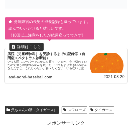
発達障害の長男の成長記録も綴っています。
読んでいただけると嬉しいです。
《10回以上注意をしたが結局座ってできず》
病院（児童精神科）を受診するまでの記録④（自
閉症スペクトラム診断前）
いつも同じスーパーでみかんを買っているが、売り切れてい
たので違う種類のみかんを買った。いつもより大きいみかん
をわたすと、これじゃない、食べたくない、いらないと泣き
叫んだ。
2021.03.20
asd-adhd-baseball.com
父ちゃんの話（タイガース）
スワローズ
タイガース
スポンサーリンク