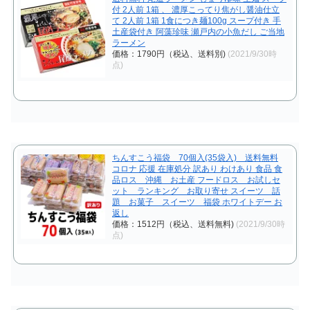
付 2人前 1箱 、 濃厚こってり焦がし醤油仕立
て 2人前 1箱 1食につき麺100g スープ付き 手
土産袋付き 阿藻珍味 瀬戸内の小魚だし ご当地
ラーメン
価格：1790円（税込、送料別)
(2021/9/30時
点)
ちんすこう福袋 70個入(35袋入) 送料無料
コロナ 応援 在庫処分 訳あり わけあり 食品 食
品ロス 沖縄 お土産 フードロス お試しセ
ット ランキング お取り寄せ スイーツ 話
題 お菓子 スイーツ 福袋 ホワイトデー お
返し
価格：1512円（税込、送料無料)
(2021/9/30時
点)