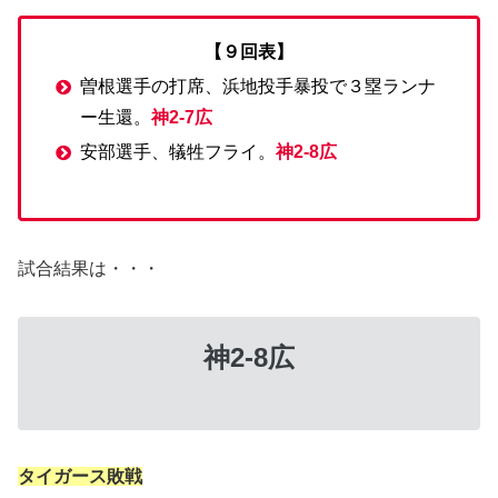
【９回表】
曽根選手の打席、浜地投手暴投で３塁ランナ
ー生還。
神2-7広
安部選手、犠牲フライ。
神2-8広
試合結果は・・・
神2-8広
タイガース敗戦