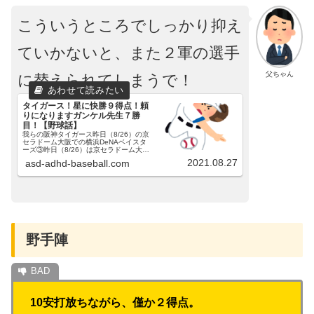
こういうところでしっかり抑え
ていかないと、また２軍の選手
父ちゃん
に替えられてしまうで！
タイガース！星に快勝９得点！頼
りになりますガンケル先生７勝
目！【野球話】
我らの阪神タイガース昨日（8/26）の京
セラドーム大阪での横浜DeNAベイスタ
ーズ③昨日（8/26）は京セラドーム大阪
にて、ベイスターズとの３連戦、３戦目
2021.08.27
asd-adhd-baseball.com
でした。阪神ガンケル投手、DeNA坂本
投手の予告先発でした。得点経過です。
【１回裏】近...
野手陣
10安打放ちながら、僅か２得点。