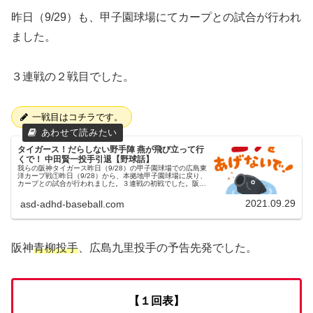
昨日（9/29）も、甲子園球場にてカープとの試合が行われ
ました。
３連戦の２戦目でした。
一戦目はコチラです。
タイガース！だらしない野手陣 燕が飛び立って行
くで！ 中田賢一投手引退【野球話】
我らの阪神タイガース昨日（9/28）の甲子園球場での広島東
洋カープ戦①昨日（9/28）から、本拠地甲子園球場に戻り、
カープとの試合が行われました。３連戦の初戦でした。阪神
秋山投手、広島床田投手の予告先発でした。【４回表】鈴木
誠選手、第30号...
2021.09.29
asd-adhd-baseball.com
阪神
青柳投手
、広島九里投手の予告先発でした。
【１回表】