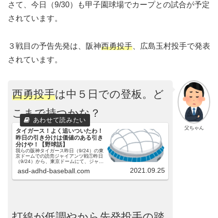
さて、今日（9/30）も甲子園球場でカープとの試合が予定
されています。
３戦目の予告先発は、阪神
西勇投手
、広島玉村投手で発表
されています。
西勇投手
は中５日での登板。ど
こまで持つかな？
父ちゃん
タイガース！よく追いついたわ！
昨日の引き分けは価値のある引き
分けや！【野球話】
我らの阪神タイガース昨日（9/24）の東
京ドームでの読売ジャイアンツ戦①昨日
（9/24）から、東京ドームにて、ジャイ
アンツとの試合が行われました。３連戦
2021.09.25
asd-adhd-baseball.com
の初戦でした。阪神西勇投手、讀賣メル
セデス投手の予告先発でした。西勇投手
は、首の寝違いで...
打線が低調やから先発投手の踏