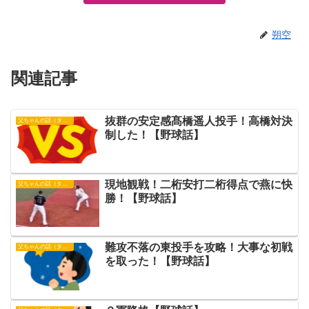
朔空
関連記事
抜群の安定感髙橋遥人投手！高橋対決
父ちゃんの話（タイガース）
制した！【野球話】
現地観戦！二桁安打二桁得点で燕に快
父ちゃんの話（タイガース）
勝！【野球話】
難攻不落の東投手を攻略！大事な初戦
父ちゃんの話（タイガース）
を取った！【野球話】