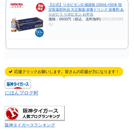
【公式】リポビタンD 感謝箱 100mL×50本 指
定医薬部外品 大正製薬 栄養ドリンク 栄養剤 あ
りがとう リポビタン お中元
価格：6600円（税込、送料無料)
(2021/9/30時
点)
応援クリックお願いします。皆さんの応援が力になります！
にほんブログ村
阪神タイガースランキング