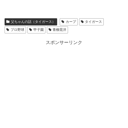
父ちゃんの話（タイガース）
カープ
タイガース
プロ野球
甲子園
青柳晃洋
スポンサーリンク