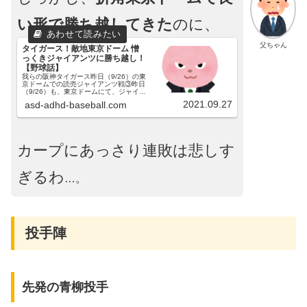
い形で勝ち越してきた
のに、
父ちゃん
タイガース！敵地東京ドーム 憎
っくきジャイアンツに勝ち越し！
【野球話】
我らの阪神タイガース昨日（9/26）の東
京ドームでの読売ジャイアンツ戦③昨日
（9/26）も、東京ドームにて、ジャイア
ンツとの試合が行われました。３連戦の
2021.09.27
asd-adhd-baseball.com
３戦目でした。一戦目、二戦目はコチラ
です。阪神ガンケル投手、讀賣山口投手
の予告先発でした...
カープにあっさり連敗は悲しす
ぎるわ
…。
投手陣
先発の青柳投手