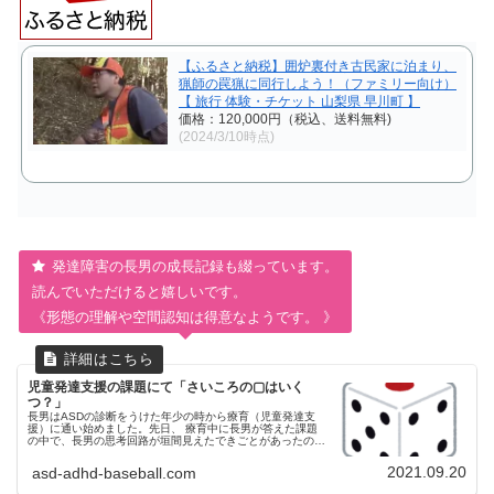
【ふるさと納税】囲炉裏付き古民家に泊まり、
猟師の罠猟に同行しよう！（ファミリー向け）
【 旅行 体験・チケット 山梨県 早川町 】
価格：120,000円（税込、送料無料)
(2024/3/10時点)
発達障害の長男の成長記録も綴っています。
読んでいただけると嬉しいです。
《
形態の理解や空間認知は得意なようです。
》
児童発達支援の課題にて「さいころの▢はいく
つ？」
長男はASDの診断をうけた年少の時から療育（児童発達支
援）に通い始めました。先日、 療育中に長男が答えた課題
の中で、長男の思考回路が垣間見えたできごとがあったので
記録に残しておきます。発達検査の際にパズルや空間認知は
得意という結果が出ていた...
2021.09.20
asd-adhd-baseball.com