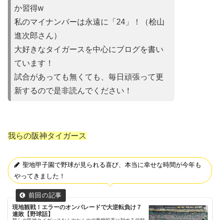
か習得w
私のマイナンバーは永遠に「24」！（桧山
進次郎さん）
大好きなタイガースを中心にブログを書い
ています！
試合があって
も無くても、毎日頑張って更
新するので是非読んでください！
我らの阪神タイガース
聖地甲子園で野球が見られる喜び、本当に幸せな時間が今年も
やってきました！
現地観戦！エラーのオンパレードで大逆転負け７
連敗【野球話】