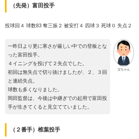
（先発）富田投手
投球回４ 球数83 奪三振２ 被安打４ 四球３ 死球０ 失点２
一昨日より更に寒さが厳しい中での登板とな
った富田投手。
４イニングを投げて２失点でした。
父ちゃん
初回は無失点で切り抜けましたが、２、３回
と連続失点。
球数も多くなりました。
岡田監督は、今後は中継ぎでの起用で富田投
手が生きてくると見立てていました。
（２番手）椎葉投手