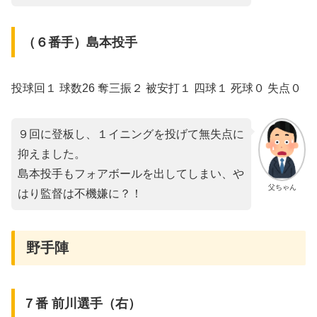
（６番手）島本投手
投球回１ 球数26 奪三振２ 被安打１ 四球１ 死球０ 失点０
９回に登板し、１イニングを投げて無失点に
抑えました。
島本投手もフォアボールを出してしまい、や
父ちゃん
はり監督は不機嫌に？！
野手陣
７番 前川選手（右）