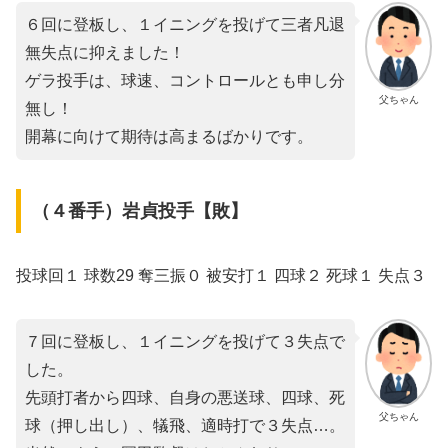
６回に登板し、１イニングを投げて三者凡退
無失点に抑えました！
ゲラ投手は、球速、コントロールとも申し分
父ちゃん
無し！
開幕に向けて期待は高まるばかりです。
（４番手）岩貞投手【敗】
投球回１ 球数29 奪三振０ 被安打１ 四球２ 死球１ 失点３
７回に登板し、１イニングを投げて３失点で
した。
先頭打者から四球、自身の悪送球、四球、死
父ちゃん
球（押し出し）、犠飛、適時打で３失点…。