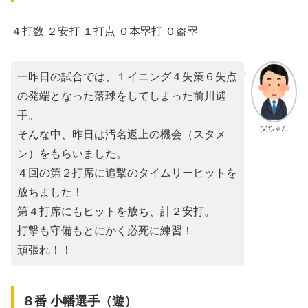
４打数 ２安打 １打点 ０本塁打 ０盗塁
一昨日の試合では、１イニング４失策６失点
の発端となった落球をしてしまった前川選
手。
父ちゃん
そんな中、昨日は汚名返上の機会（スタメ
ン）をもらいました。
４回の第２打席に追撃のタイムリーヒットを
放ちました！
第４打席にもヒットを放ち、計２安打。
打撃も守備もとにかく必死に練習！
頑張れ！！
８番 小幡選手（遊）