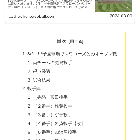
我らの阪神タイガースなんやかんやで青柳投手に対する信頼
は厚いと思います。3/8：甲子園球場でスワローズとのオー
プン戦昨日（3/8）は、甲子園球場にてスワローズとのオー
プン戦が行われました。父ちゃん去年の日本シリーズ第４戦
以来、約４ヶ月ぶりに...
2024.03.09
asd-adhd-baseball.com
目次
3/9：甲子園球場でスワローズとのオープン戦
両チームの先発投手
得点経過
試合結果
投手陣
（先発）富田投手
（２番手）椎葉投手
（３番手）ゲラ投手
（４番手）岩貞投手【敗】
（５番手）加治屋投手