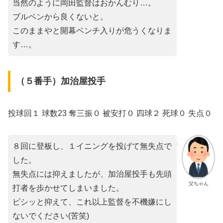
当然のように岡田監督はおかんむり…。
ブルペンから良くないと。
このままやと開幕ベンチ入りが危うくなりま
す…。
（５番手）加治屋投手
投球回１ 球数23 奪三振０ 被安打０ 四球２ 死球０ 失点０
８回に登板し、１イニングを投げて無失点で
した。
無失点には抑えましたが、加治屋投手も先頭
父ちゃん
打者を歩かせてしまいました。
ピシッと抑えて、これ以上監督を不機嫌にし
ないでください(苦笑)