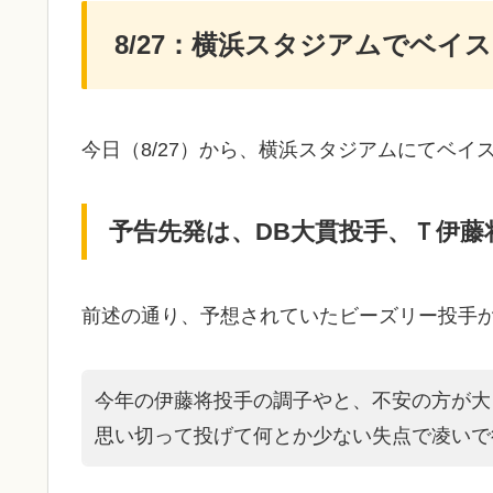
8/27：横浜スタジアムでベイ
今日（8/27）から、横浜スタジアムにてベイ
予告先発は、DB大貫投手、Ｔ伊藤
前述の通り、予想されていたビーズリー投手
今年の伊藤将投手の調子やと、不安の方が大
思い切って投げて何とか少ない失点で凌いで