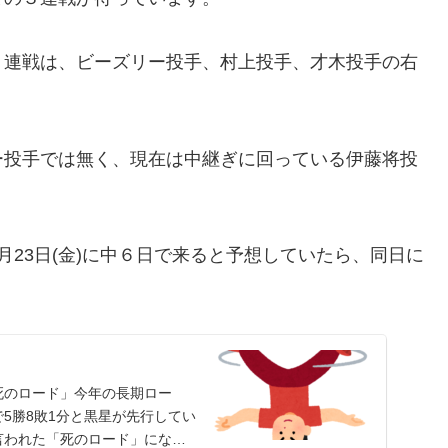
３連戦は、ビーズリー投手、村上投手、才木投手の右
ー投手では無く、現在は中継ぎに回っている伊藤将投
23日(金)に中６日で来ると予想していたら、同日に
。
死のロード」今年の長期ロー
5勝8敗1分と黒星が先行してい
言われた「死のロード」になり