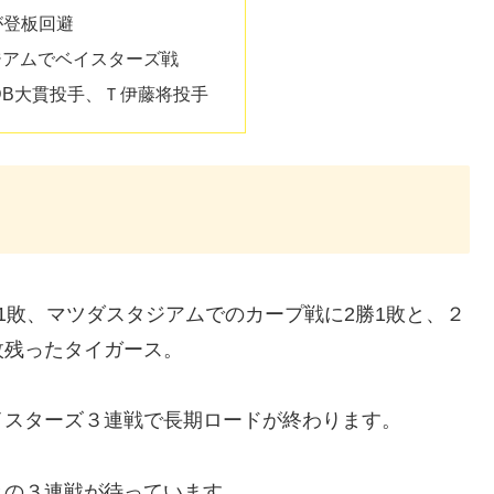
が登板回避
タジアムでベイスターズ戦
DB大貫投手、Ｔ伊藤将投手
1敗、マツダスタジアムでのカープ戦に2勝1敗と、２
枚残ったタイガース。
イスターズ３連戦で長期ロードが終わります。
との３連戦が待っています。