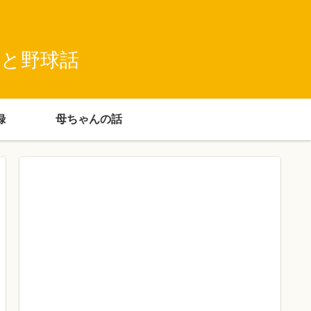
録と野球話
録
母ちゃんの話