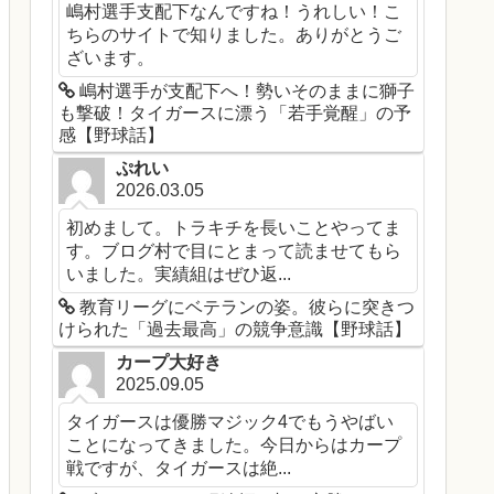
嶋村選手支配下なんですね！うれしい！こ
ちらのサイトで知りました。ありがとうご
ざいます。
嶋村選手が支配下へ！勢いそのままに獅子
も撃破！タイガースに漂う「若手覚醒」の予
感【野球話】
ぷれい
2026.03.05
初めまして。トラキチを長いことやってま
す。ブログ村で目にとまって読ませてもら
いました。実績組はぜひ返...
教育リーグにベテランの姿。彼らに突きつ
けられた「過去最高」の競争意識【野球話】
カープ大好き
2025.09.05
タイガースは優勝マジック4でもうやばい
ことになってきました。今日からはカープ
戦ですが、タイガースは絶...