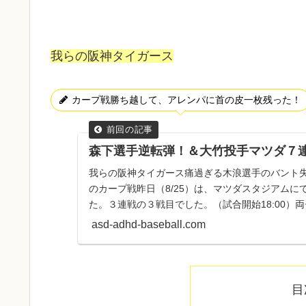
我らの阪神タイガース
カープ戦勝ち越して、アレンパに首の皮一枚残った！
森下選手逆転弾！＆大竹投手マツダ７
我らの阪神タイガース痛過ぎる木浪選手のバント失
のカープ戦昨日（8/25）は、マツダスタジアム
た。３連戦の３戦目でした。（試合開始18:00）
プ 16 ...
asd-adhd-baseball.com
目