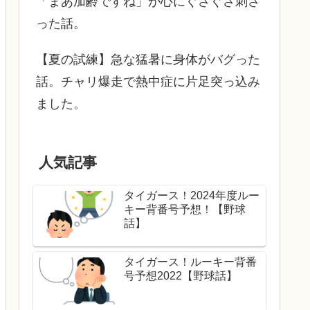
「まあ加齢ですね」が心にぐさぐさ刺さ
った話。
【夏の試練】急な猛暑に身体がバグった
話。チャリ爆走で熱中症に片足突っ込み
ました。
人気記事
タイガース！2024年度ルー
キー背番号予想！【野球
話】
タイガース！ルーキー背番
号予想2022【野球話】