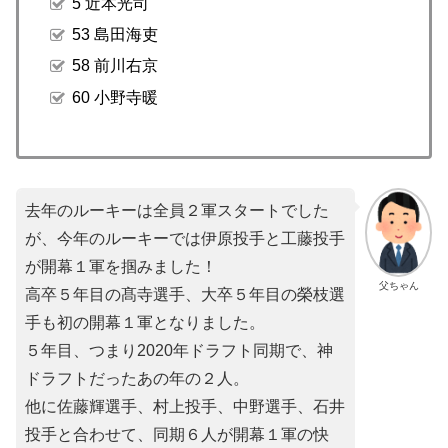
5 近本光司
53 島田海吏
58 前川右京
60 小野寺暖
去年のルーキーは全員２軍スタートでした
が、今年のルーキーでは伊原投手と工藤投手
が開幕１軍を掴みました！
父ちゃん
高卒５年目の髙寺選手、大卒５年目の榮枝選
手も初の開幕１軍となりました。
５年目、つまり2020年ドラフト同期で、神
ドラフトだったあの年の２人。
他に佐藤輝選手、村上投手、中野選手、石井
投手と合わせて、同期６人が開幕１軍の快