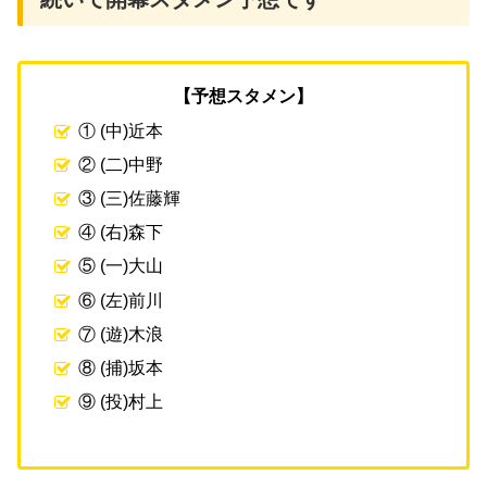
【予想スタメン】
① (中)近本
② (二)中野
③ (三)佐藤輝
④ (右)森下
⑤ (一)大山
⑥ (左)前川
⑦ (遊)木浪
⑧ (捕)坂本
⑨ (投)村上