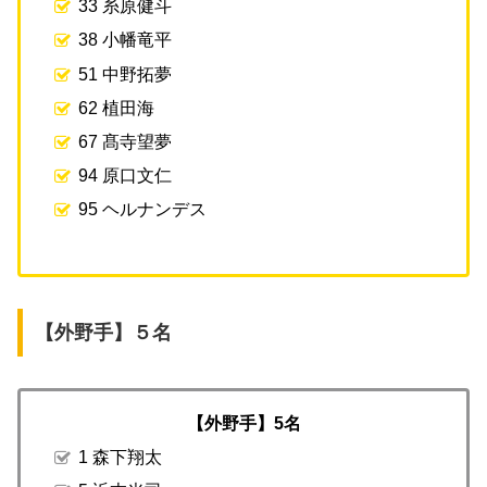
33 糸原健斗
38 小幡竜平
51 中野拓夢
62 植田海
67 髙寺望夢
94 原口文仁
95 ヘルナンデス
【外野手】５名
【外野手】5名
1 森下翔太