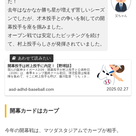
た！
去年はなかなか勝ち星が増えず苦しいシーズ
父ちゃん
ンでしたが、才木投手との争いを制しての開
幕投手を座を掴みました。
オープン戦では安定したピッチングを続け
て、村上投手らしさが発揮されていました。
開幕投手は村上投手に内定！【野球話】
我らの阪神タイガース2/26：開幕投手が村上投手と公表昨日
（2/26）は、春季キャンプ最終クール初日。球児監督は報道
陣を集めて、そこに村上投手も呼び、藤川監督「うち（タイ
ガース）の開幕投手、村上投手にやってもらいます。」と、
3月28日(金)...
2025.02.27
asd-adhd-baseball.com
開幕カードはカープ
今年の開幕戦は、マツダスタジアムでカープが相手。