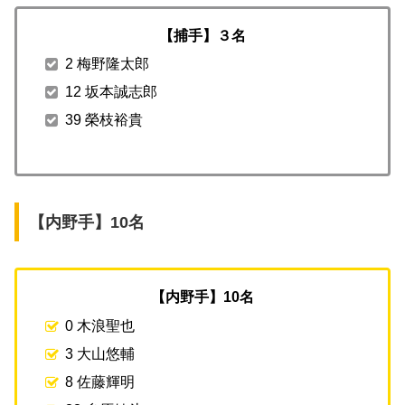
【捕手】３名
2 梅野隆太郎
12 坂本誠志郎
39 榮枝裕貴
【内野手】10名
【内野手】10名
0 木浪聖也
3 大山悠輔
8 佐藤輝明