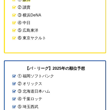
② 讀賣
③ 横浜DeNA
④ 中日
⑤ 広島東洋
⑥ 東京ヤクルト
【パ・リーグ】2025年の順位予想
① 福岡ソフトバンク
② オリックス
③ 北海道日本ハム
④ 千葉ロッテ
⑤ 埼玉西武