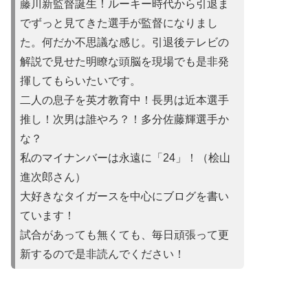
藤川新監督誕生！ルーキー時代から引退ま
でずっと見てきた選手が監督になりまし
た。何だか不思議な感じ。引退後テレビの
解説で見せた明瞭な頭脳を現場でも是非発
揮してもらいたいです。
二人の息子を英才教育中！長男は近本選手
推し！次男は誰やろ？！多分佐藤輝選手か
な？
私のマイナンバーは永遠に「24」！（桧山
進次郎さん）
大好きなタイガースを中心にブログを書い
ています！
試合があって
も無くても、毎日頑張って更
新するので是非読んでください！