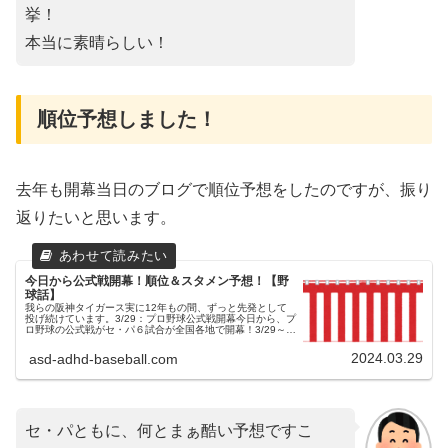
挙！
本当に素晴らしい！
順位予想しました！
去年も開幕当日のブログで順位予想をしたのですが、振り
返りたいと思います。
今日から公式戦開幕！順位＆スタメン予想！【野
球話】
我らの阪神タイガース実に12年もの間、ずっと先発として
投げ続けています。3/29：プロ野球公式戦開幕今日から、プ
ロ野球の公式戦がセ・パ６試合が全国各地で開幕！3/29～：
東京ドームにてジャイアンツと３連戦タイガースは、東京ド
ームにてジャイア...
2024.03.29
asd-adhd-baseball.com
セ・パともに、何とまぁ酷い予想ですこ