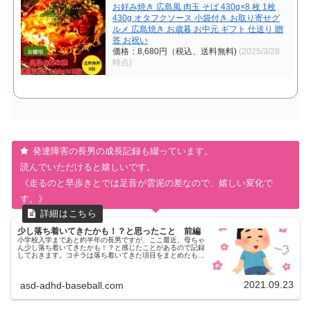
お好み焼き 広島風 肉玉 そば 430g×8 枚 1枚
430g オタフクソース 小袋付き お取り寄せグ
ルメ 広島焼き お歳暮 お中元 ギフト 仕送り 贈
答 お祝い
価格：8,680円（税込、送料無料)
(2025/3/28
時点)
発達障害の長男の成長記録も綴っています。
読んでいただけると嬉しいです。
《走るのと早歩きとでは足音が雲泥の差なので、嬉しい変化で
す。》
少し落ち着いてきたかも！？と思ったこと 前編
小学校入学まであと約半年の長男ですが、ここ最近、母ちゃ
ん少し落ち着いてきたかも！？と感じたことがあるので記録
しておきます。コチラは落ち着いてきた項目をまとめたもの
です。後編はやっぱり落ち着いてないかも？！と思ったでき
ごとをまとめる予定です。...
2021.09.23
asd-adhd-baseball.com