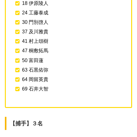
18 伊原陵人
24 工藤泰成
30 門別啓人
37 及川雅貴
41 村上頌樹
47 桐敷拓馬
50 富田蓮
63 石黒佑弥
64 岡留英貴
69 石井大智
【捕手】３名