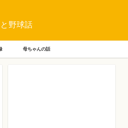
録と野球話
録
母ちゃんの話