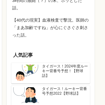
3時間の激闘（？）の末、ホッとした
話。
【40代の現実】血液検査で撃沈。医師の
「まあ加齢ですね」が心にぐさぐさ刺さ
った話。
人気記事
タイガース！2024年度ルー
キー背番号予想！【野球
話】
タイガース！ルーキー背番
号予想2022【野球話】