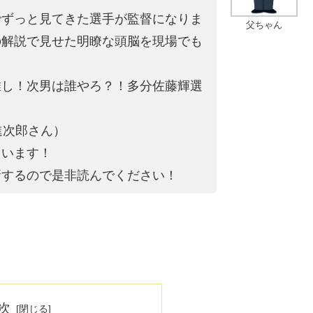
でずっと見てきた選手が監督になりま
父ちゃん
の解説で見せた明瞭な頭脳を現場でも
推し！次男は誰やろ？！多分佐藤輝選
進次郎さん）
ています！
新するので是非読んでください！
次