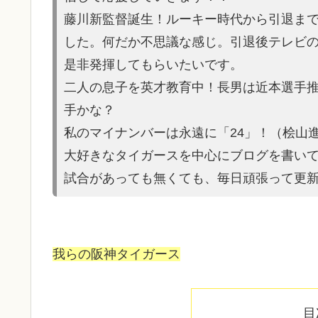
藤川新監督誕生！ルーキー時代から引退ま
した。何だか不思議な感じ。引退後テレビ
是非発揮してもらいたいです。
二人の息子を英才教育中！長男は近本選手
手かな？
私のマイナンバーは永遠に「24」！（桧山
大好きなタイガースを中心にブログを書い
試合があって
も無くても、毎日頑張って更
我らの阪神タイガース
目