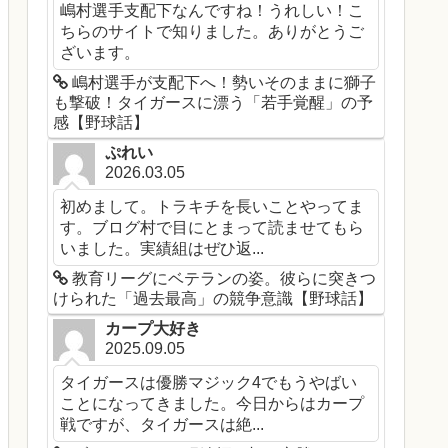
嶋村選手支配下なんですね！うれしい！こ
ちらのサイトで知りました。ありがとうご
ざいます。
嶋村選手が支配下へ！勢いそのままに獅子
も撃破！タイガースに漂う「若手覚醒」の予
感【野球話】
ぷれい
2026.03.05
初めまして。トラキチを長いことやってま
す。ブログ村で目にとまって読ませてもら
いました。実績組はぜひ返...
教育リーグにベテランの姿。彼らに突きつ
けられた「過去最高」の競争意識【野球話】
カープ大好き
2025.09.05
タイガースは優勝マジック4でもうやばい
ことになってきました。今日からはカープ
戦ですが、タイガースは絶...