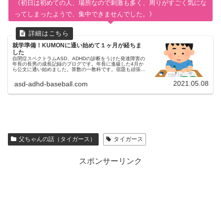
《初日は初めての人、場所なので刺激も多く、周りがすごく気にな
ってしまったようで、集中できませんでした。》
就学準備！KUMONに通い始めて１ヶ月が経ちま
した
自閉症スペクトラムASD、ADHDの診断をうけた発達障害の
年長の長男の成長記録のブログです。年長に進級した4月か
ら公文に通い始めました。算数の一教科です。宿題も頑張っ
ています。学研のドリルやこどもちゃれんじのワークもやり
ながら就学準備も進めています。
2021.05.08
asd-adhd-baseball.com
父ちゃんの話（タイガース）
タイガース
スポンサーリンク