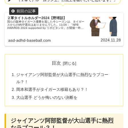
２軍タイトルホルダー2024【野球話】
我らの阪神タイガース優勝を逃した今シーズンは、タイガー
スからのMVP選出はありませんでした。11/26：「NPB
AWARDS 2024 supported by リポビタンＤ」が開催一昨日
（11/26）、プロ野球の年間表彰式「NPB AW...
2024.11.28
asd-adhd-baseball.com
目次
ジャイアンツ阿部監督が大山選手に熱烈なラブコー
ル？！
岡本和選手がタイガース移籍もあり？！
大山選手 どうか悔いのない決断を
ジャイアンツ阿部監督が大山選手に熱烈
なラブコール？！