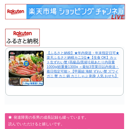
【ふるさと納税】★年内発送・年末指定日可★
楽天ふるさと納税カニ1位★【生食 OK】カッ
ト生ずわい蟹 (高級品/黒箱)1箱あたり内容量
1000g/総重量1300g ＜最短3営業日以内発送・
着日指定可能＞【甲羅組 海鮮 ずわい蟹 ズワイ
ガニ 蟹 カニ 鍋 カニしゃぶ 刺身 人気 おせち】
発達障害の長男の成長記録も綴っています。
読んでいただけると嬉しいです。