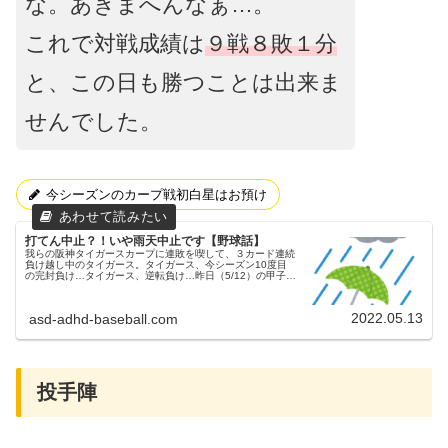
な。あきまへんなぁ…。
これで対戦成績は
９戦８敗１分
と、この日も勝つことは出来ま
せんでした。
今シーズンのカープ戦初白星はお預け
打てん中止？！いや雨天中止です【野球話】
我らの阪神タイガースカープに連敗を喫して、３カード連続
負け越し中のタイガース。タイガース、今シーズン10度目
の完封負け…タイガース、逆転負け…昨日（5/12）の甲子園
球場での広島東洋カープ戦③は雨天中止に昨日（5/12）は、
甲子園球場にてカ...
2022.05.13
asd-adhd-baseball.com
投手陣