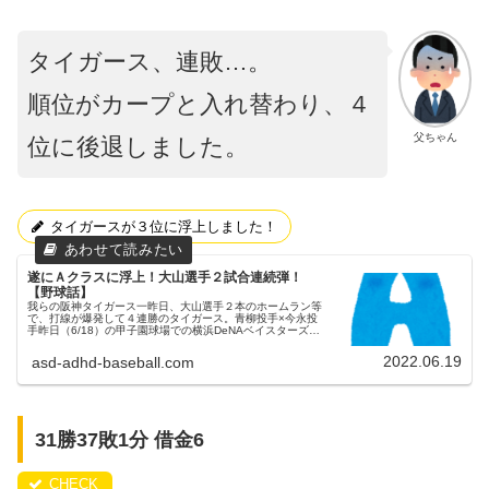
タイガース、連敗…。
順位がカープと入れ替わり、４
父ちゃん
位に後退しました。
タイガースが３位に浮上しました！
遂にＡクラスに浮上！大山選手２試合連続弾！
【野球話】
我らの阪神タイガース一昨日、大山選手２本のホームラン等
で、打線が爆発して４連勝のタイガース。青柳投手×今永投
手昨日（6/18）の甲子園球場での横浜DeNAベイスターズ戦
②昨日（6/18）も、甲子園球場にてベイスターズとの試合
が、デーゲームで...
2022.06.19
asd-adhd-baseball.com
31勝37敗1分 借金6