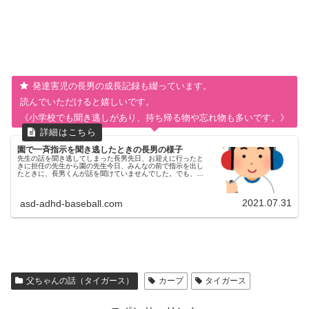
発達害児の長男の成長記録も綴っています。
読んでいただけると嬉しいです。
《小学校でも聞き逃しがあり、持ち帰る物や忘れ物も多いです。》
園で一斉指示を聞き逃したときの長男の様子
先生の話を聞き逃してしまった長男先日、お迎えに行ったと
きに担任の先生から園の先生今日、みんなの前で指示を出し
たときに、長男くんが話を聞けていませんでした。でも、周
りのお友だちの様子をみて自分で長男話聞いてなかった！と
気づいたみたいで、周りの...
2021.07.31
asd-adhd-baseball.com
父ちゃんの話（タイガース）
カープ
タイガース