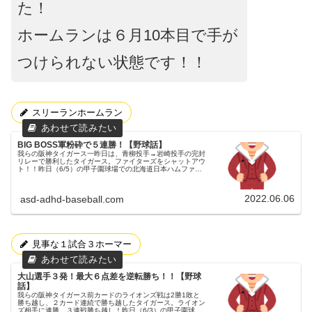
た！
ホームランは６月10本目で手が
つけられない状態です！！
スリーランホームラン
BIG BOSS軍粉砕で５連勝！【野球話】
我らの阪神タイガース一昨日は、青柳投手→岩崎投手の完封
リレーで勝利したタイガース。ファイターズをシャットアウ
ト！！昨日（6/5）の甲子園球場での北海道日本ハムファイ
ターズ戦③昨日（6/5）も、甲子園球場にてファイターズと
の試合が、デーゲーム...
2022.06.06
asd-adhd-baseball.com
見事な１試合３ホーマー
大山選手３発！最大６点差を逆転勝ち！！【野球
話】
我らの阪神タイガース前カードのライオンズ戦は2勝1敗と
勝ち越し、２カード連続で勝ち越したタイガース。ライオン
ズ相手に連勝、３連戦勝ち越し！昨日（6/3）の甲子園球場