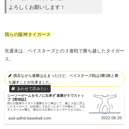
よろしくお願いします！
我らの阪神タイガース
先週末は、ベイスターズとの３連戦で勝ち越したタイガー
ス。
残念ながら連勝は止まったけど、ベイスターズ戦は2勝1敗と勝
ち越すことが出来ました。
シーソーゲームをモノに出来ず 連勝が５でストッ
プ【野球話】
我らの阪神タイガース連勝を５に伸ばして、遂に３位に浮上
したタイガース。試合前に３位だったカープが敗れて、４位
タイガースが勝ち、順位が入れ替わりタイガースが３位に浮
上昨日（6/19）の甲子園球場での横浜DeNAベイスターズ戦
③昨日（6/19）...
2022.06.20
asd-adhd-baseball.com