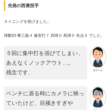
先発の西勇投手
５イニングを投げました。
球数83 奪三振４ 被安打７ 四球０ 死球０ 失点５ でした。
５回に集中打を浴びてしまい、
あえなくノックアウト…。
父ちゃん
残念です
。
ベンチに居る時にカメラに映っ
ていたけど、目掻きすぎや