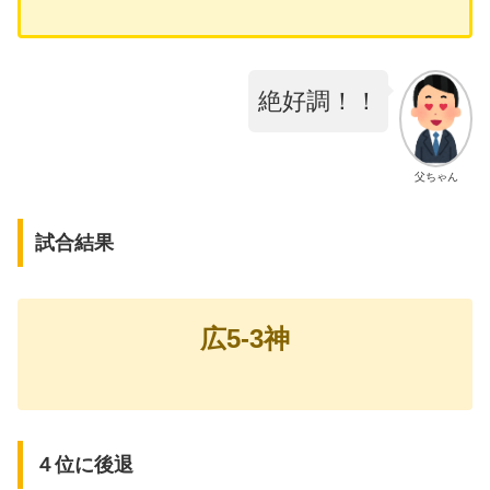
絶好調！！
父ちゃん
試合結果
広5-3神
４位に後退