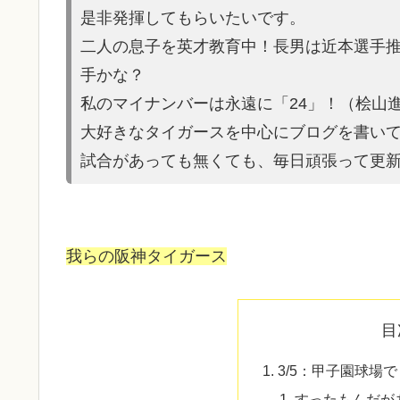
是非発揮してもらいたいです。
二人の息子を英才教育中！長男は近本選手
手かな？
私のマイナンバーは永遠に「24」！（桧山
大好きなタイガースを中心にブログを書い
試合があって
も無くても、毎日頑張って更
我らの阪神タイガース
目
3/5：甲子園球場
すったもんだが