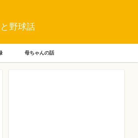
録と野球話
録
母ちゃんの話