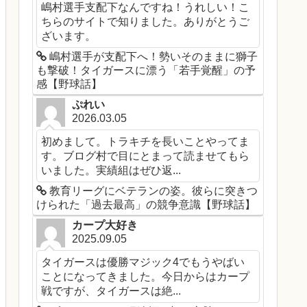
嶋村選手支配下なんですね！うれしい！こ
ちらのサイトで知りました。ありがとうご
ざいます。
嶋村選手が支配下へ！勢いそのままに獅子
も撃破！タイガースに漂う「若手覚醒」の予
感【野球話】
ぷれい
2026.03.05
初めまして。トラキチを長いことやってま
す。ブログ村で目にとまって読ませてもら
いました。実績組はぜひ返...
教育リーグにベテランの姿。彼らに突きつ
けられた「過去最高」の競争意識【野球話】
カープ大好き
2025.09.05
タイガースは優勝マジック4でもうやばい
ことになってきました。今日からはカープ
戦ですが、タイガースは絶...