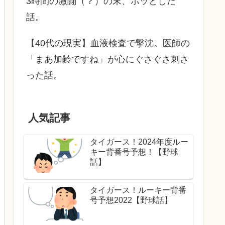
3時間の激闘（？）の末、ホッとした
話。
【40代の現実】血液検査で撃沈。医師の
「まあ加齢ですね」が心にぐさぐさ刺さ
った話。
人気記事
タイガース！2024年度ルー
キー背番号予想！【野球
話】
タイガース！ルーキー背番
号予想2022【野球話】