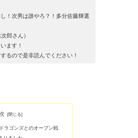
推し！次男は誰やろ？！多分佐藤輝選
進次郎さん）
ています！
新するので是非読んでください！
次
でドラゴンズとのオープン戦
ありました…