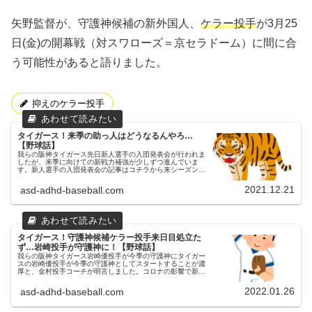
矢野監督が、守護神候補の新外国人、
ケラー投手
が3月25
日(金)の開幕戦（対スワローズ＝京セラドーム）に間に合
う可能性があると語りました。
抑えのケラー投手
タイガース！来季の助っ人はどうなるんやろ…
【野球話】
我らの阪神タイガース先日新人選手の入団発表会が行われま
したが、来季に向けての新戦力補強が少しずつ進んでいま
す。新人選手の入団発表会の記事はコチラから来シーズンも
助っ人８人体制は維持 助っ人外国人については、今シーズ
ン投手５人、野手３の８人体...
2021.12.21
asd-adhd-baseball.com
タイガース！守護神候補ケラー投手来日目処立た
ず…岩崎投手が守護神に！【野球話】
我らの阪神タイガース岩崎優投手が今季の守護神にタイガー
スの岩崎優投手が今季の守護神としてスタートすることが濃
厚と、金村投手コーチが明言しました。コロナの影響で新外
国人のカイル・ケラー投手がの来日の目処が立っていない為
です。抑えのケラー投手 ...
2022.01.26
asd-adhd-baseball.com