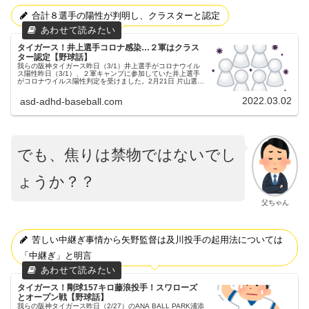
合計８選手の陽性が判明し、クラスターと認定
タイガース！井上選手コロナ感染…２軍はクラス
ター認定【野球話】
我らの阪神タイガース昨日（3/1）井上選手がコロナウイル
ス陽性昨日（3/1）、２軍キャンプに参加していた井上選手
がコロナウイルス陽性判定を受けました。2月21日 片山選手
2月23日 植田選手2月25日 板山選手、中川選手2月26日 豊
田選手...
2022.03.02
asd-adhd-baseball.com
でも、焦りは禁物ではないでし
ょうか？？
父ちゃん
苦しい中継ぎ事情から矢野監督は及川投手の起用法については
「中継ぎ」と明言
タイガース！剛球157キロ藤浪投手！スワローズ
とオープン戦【野球話】
我らの阪神タイガース昨日（2/27）のANA BALL PARK浦添