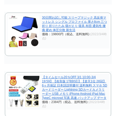
30日間お試し可能 スリープマジック 高反発マ
ットレス シングル プロファイル 厚さ8cm 三つ
折り 折りたたみ 寝がえり 寝具 布団 通気性 腰
痛 硬め 体圧分散 新生活
価格：19800円（税込、送料無料)
(2022/3/4時
点)
【タイムセール20％OFF 3/1 10:00-3/4
19:59】【改良版 1TB対応】【楽天1位 28冠】
6ヶ月保証 日本語説明書付 送料無料 スマホ SD
カードリーダー Lightning SDカードカメラリ
ーダー USB メモリ iPhone Android iPad Mac
TypeC microsd 写真 高速 バックアップ データ
価格：2384円（税込、送料無料)
(2022/3/4時
点)