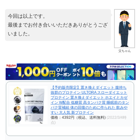
今回は以上です。
最後までお付き合いいただきありがとうござ
いました。
父ちゃん
【予約販売限定】置き換えダイエット 腹持ち
抜群のプロテイン ULTORA スローダイエット
プロテイン 置き換えダイエット ホエイとカゼ
イン W配合 低糖質 高タンパク質 睡眠前のタン
パク質補給 体の回復のために作られた 飲みや
すい 大人気 新プロテイン
価格：4392円（税込、送料無料)
(2022/3/4時
点)