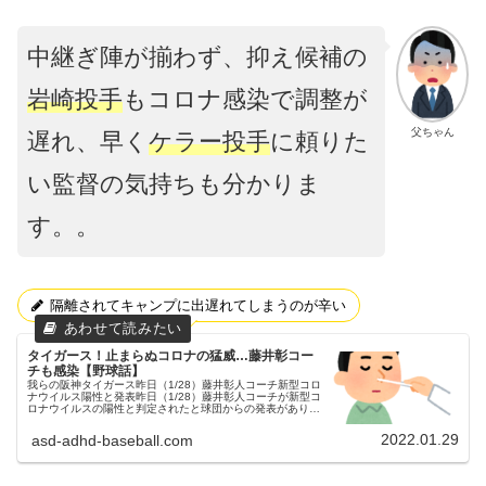
中継ぎ陣が揃わず、抑え候補の
岩崎投手
もコロナ感染で調整が
父ちゃん
遅れ、早く
ケラー投手
に頼りた
い監督の気持ちも分かりま
す。。
隔離されてキャンプに出遅れてしまうのが辛い
タイガース！止まらぬコロナの猛威…藤井彰コー
チも感染【野球話】
我らの阪神タイガース昨日（1/28）藤井彰人コーチ新型コロ
ナウイルス陽性と発表昨日（1/28）藤井彰人コーチが新型コ
ロナウイルスの陽性と判定されたと球団からの発表がありま
した。父ちゃん幸い発熱等の症状は無いそうです。男前バッ
テリーコーチお大...
2022.01.29
asd-adhd-baseball.com