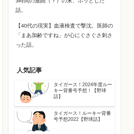
3時間の激闘（？）の末、ホッとした
話。
【40代の現実】血液検査で撃沈。医師の
「まあ加齢ですね」が心にぐさぐさ刺さ
った話。
人気記事
タイガース！2024年度ルー
キー背番号予想！【野球
話】
タイガース！ルーキー背番
号予想2022【野球話】