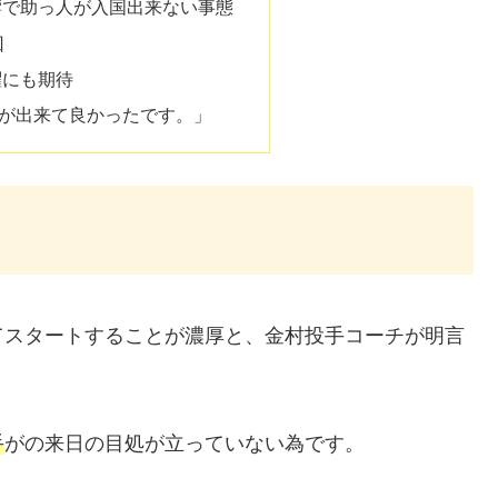
響で助っ人が入国出来ない事態
回
躍にも期待
が出来て良かったです。」
てスタートすることが濃厚と、金村投手コーチが明言
手
がの来日の目処が立っていない為です。