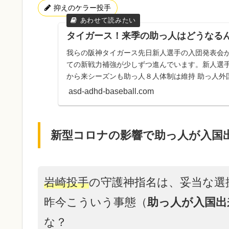
抑えのケラー投手
タイガース！来季の助っ人はどうなる
我らの阪神タイガース先日新人選手の入団発表会
ての新戦力補強が少しずつ進んでいます。新人選
から来シーズンも助っ人８人体制は維持 助っ人外
手５人、野手３の８人体...
asd-adhd-baseball.com
新型コロナの影響で助っ人が入国
岩崎投手
の守護神指名は、妥当な選
昨今こういう事態（
助っ人が入国出
な？