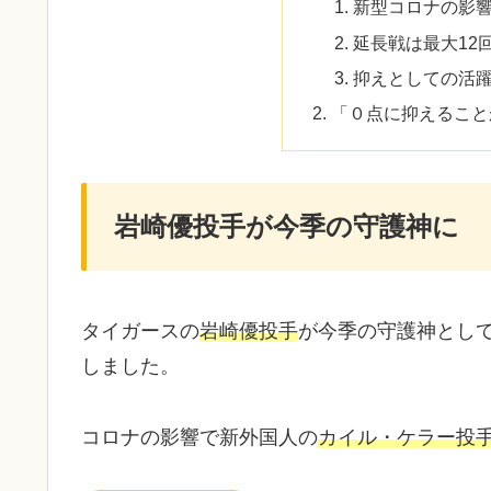
新型コロナの影
延長戦は最大12
抑えとしての活
「０点に抑えること
岩崎優投手が今季の守護神に
タイガースの
岩崎優投手
が今季の守護神とし
しました。
コロナの影響で新外国人の
カイル・ケラー投