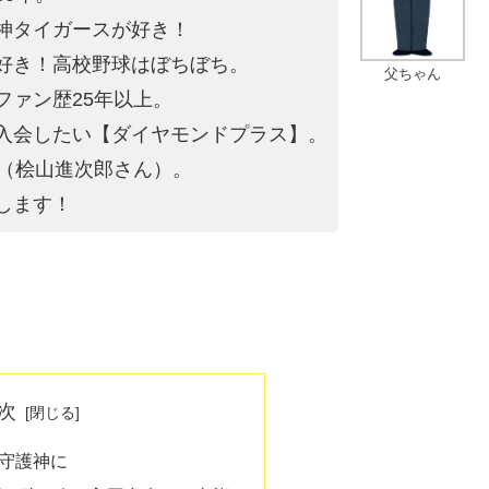
神タイガースが好き！
好き！高校野球はぼちぼち。
父ちゃん
ファン歴25年以上。
入会したい【ダイヤモンドプラス】。
4（桧山進次郎さん）。
します！
次
守護神に