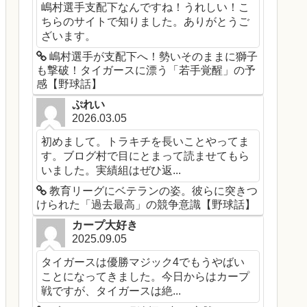
嶋村選手支配下なんですね！うれしい！こ
ちらのサイトで知りました。ありがとうご
ざいます。
嶋村選手が支配下へ！勢いそのままに獅子
も撃破！タイガースに漂う「若手覚醒」の予
感【野球話】
ぷれい
2026.03.05
初めまして。トラキチを長いことやってま
す。ブログ村で目にとまって読ませてもら
いました。実績組はぜひ返...
教育リーグにベテランの姿。彼らに突きつ
けられた「過去最高」の競争意識【野球話】
カープ大好き
2025.09.05
タイガースは優勝マジック4でもうやばい
ことになってきました。今日からはカープ
戦ですが、タイガースは絶...