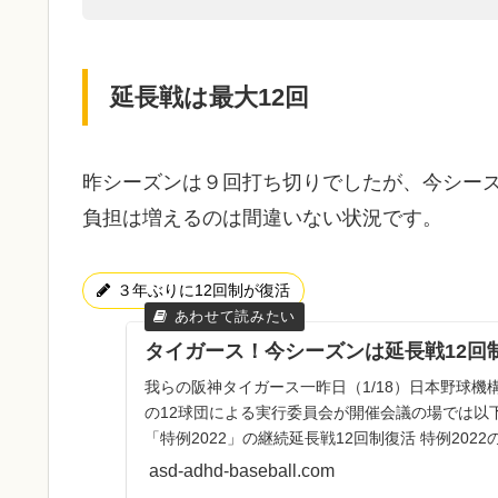
延長戦は最大12回
昨シーズンは９回打ち切りでしたが、今シーズ
負担は増えるのは間違いない状況です。
３年ぶりに12回制が復活
タイガース！今シーズンは延長戦12回
我らの阪神タイガース一昨日（1/18）日本野球機
の12球団による実行委員会が開催会議の場では以
「特例2022」の継続延長戦12回制復活 特例202
人か...
asd-adhd-baseball.com