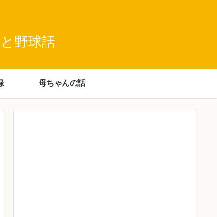
録と野球話
録
母ちゃんの話