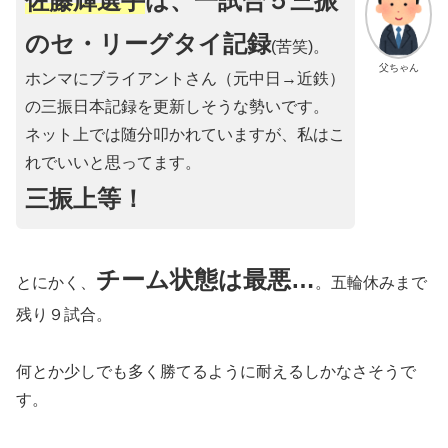
佐藤輝選手
は、一試合５三振
のセ・リーグタイ記録
(苦笑)。
父ちゃん
ホンマにブライアントさん（元中日→近鉄）
の三振日本記録を更新しそうな勢いです。
ネット上では随分叩かれていますが、私はこ
れでいいと思ってます。
三振上等！
チーム状態は最悪…
とにかく、
。五輪休みまで
残り９試合。
何とか少しでも多く勝てるように耐えるしかなさそうで
す。