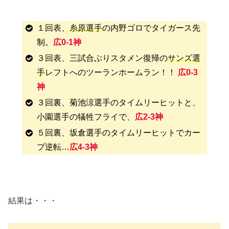
１回表、
糸原選手
の内野ゴロでタイガース先
制。
広0-1神
３回表、三試合ぶりスタメン復帰の
サンズ選
手
レフトへのツーランホームラン！！
広0-3
神
３回裏、菊池涼選手のタイムリーヒットと、
小園選手の犠牲フライで、
広2-3神
５回裏、坂倉選手のタイムリーヒットでカー
プ逆転…
広4-3神
結果は・・・