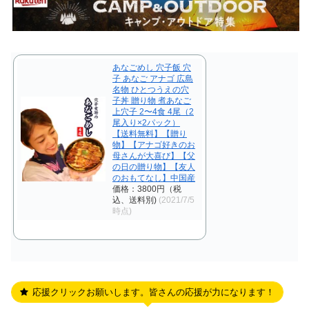
あなごめし 穴子飯 穴
子 あなご アナゴ 広島
名物 ひとつうえの穴
子丼 贈り物 煮あなご
上穴子 2〜4食 4尾（2
尾入り×2パック）
【送料無料】【贈り
物】【アナゴ好きのお
母さんが大喜び】【父
の日の贈り物】【友人
のおもてなし】中国産
価格：3800円（税
込、送料別)
(2021/7/5
時点)
応援クリックお願いします。皆さんの応援が力になります！