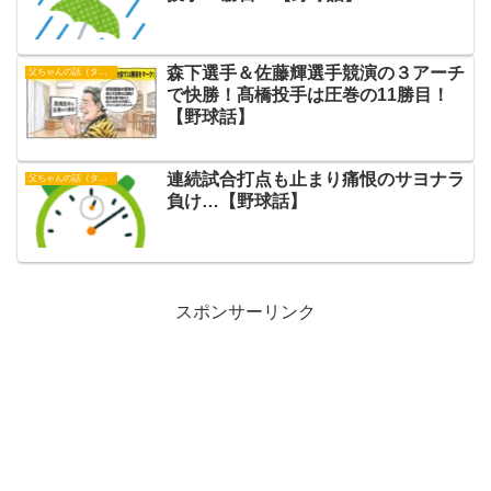
森下選手＆佐藤輝選手競演の３アーチ
父ちゃんの話（タイガース）
で快勝！髙橋投手は圧巻の11勝目！
【野球話】
連続試合打点も止まり痛恨のサヨナラ
父ちゃんの話（タイガース）
負け…【野球話】
スポンサーリンク