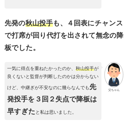
先発の
秋山投手
も、４回表にチャンス
で打席が回り代打を出されて無念の降
板でした。
一気に得点を重ねたかったのか、
秋山投手
が
良くないと監督が判断したのかは分からない
先
けど、中継ぎが不安なのに幾らなんでも
父ちゃん
発投手を３回２失点で降板は
早すぎた
と私は思いました。