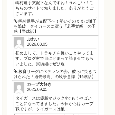
嶋村選手支配下なんですね！うれしい！こ
ちらのサイトで知りました。ありがとうご
ざいます。
嶋村選手が支配下へ！勢いそのままに獅子
も撃破！タイガースに漂う「若手覚醒」の予
感【野球話】
ぷれい
2026.03.05
初めまして。トラキチを長いことやってま
す。ブログ村で目にとまって読ませてもら
いました。実績組はぜひ返...
教育リーグにベテランの姿。彼らに突きつ
けられた「過去最高」の競争意識【野球話】
カープ大好き
2025.09.05
タイガースは優勝マジック4でもうやばい
ことになってきました。今日からはカープ
戦ですが、タイガースは絶...