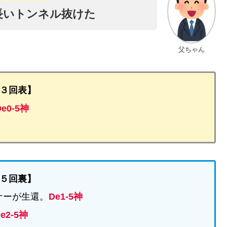
長いトンネル抜けた
父ちゃん
３回表】
De0-5神
５回裏】
ナーが生還。
De1-5神
e2-5神