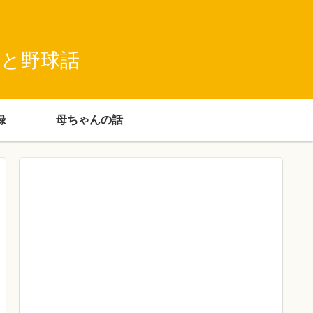
録と野球話
録
母ちゃんの話