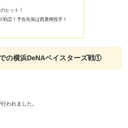
りのヒット！
ーズ戦②！予告先発は西勇輝投手！
ムでの横浜DeNAベイスターズ戦①
が行われました。