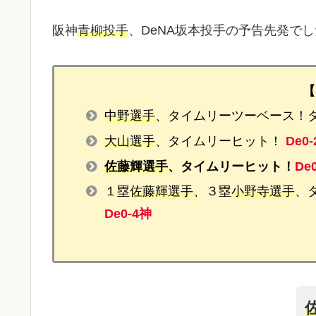
阪神
青柳投手
、DeNA坂本投手の予告先発で
【
中野選手
、タイムリーツーベース！
大山選手
、タイムリーヒット！
De0-
佐藤輝選手
、タイムリーヒット！
De
１塁
佐藤輝選手
、３塁
小野寺選手
、
De0-4神