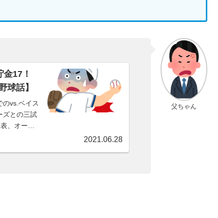
金17！
【野球話】
のvs.ベイス
父ちゃん
ーズとの三試
回表、オース
んまた...
2021.06.28