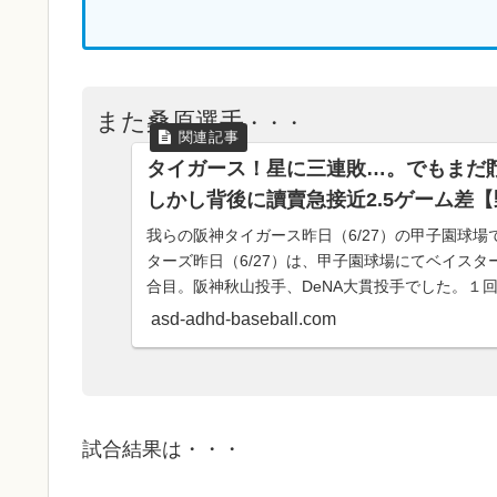
また桑原選手
・・・
タイガース！星に三連敗…。でもまだ貯
しかし背後に讀賣急接近2.5ゲーム差
我らの阪神タイガース昨日（6/27）の甲子園球場で
ターズ昨日（6/27）は、甲子園球場にてベイスタ
合目。阪神秋山投手、DeNA大貫投手でした。１
ティン選手先制ツーランホームラン。神0-2De父ちゃ
asd-adhd-baseball.com
試合結果は・・・