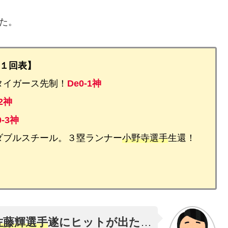
した。
１回表】
タイガース先制！
De0-1神
2神
0-3神
ダブルスチール。３塁ランナー
小野寺選手
生還！
佐藤輝選手
遂にヒットが出た
…