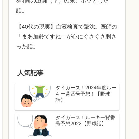
3時間の激闘（？）の末、ホッとした
話。
【40代の現実】血液検査で撃沈。医師の
「まあ加齢ですね」が心にぐさぐさ刺さ
った話。
人気記事
タイガース！2024年度ルー
キー背番号予想！【野球
話】
タイガース！ルーキー背番
号予想2022【野球話】