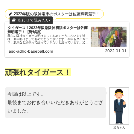
2022年版の阪神電車のポスターは佐藤輝明選手！
タイガース！2022年阪急阪神初詣ポスターは佐藤
輝明選手！【野球話】
我らの阪神タイガース明けましておめでとうございます皆
様、新年明けましておめでとうございます。今年もタイガー
ス、競馬など頑張って綴っていきたいと思っています。父ち
ゃんどうぞ、よろしくお願いいたします！阪神電車＆阪急電
車の初詣ポスターさて、新年...
2022.01.01
asd-adhd-baseball.com
頑張れタイガース！
今回は以上です。
最後までお付き合いいただきありがとうござ
いました。
父ちゃん