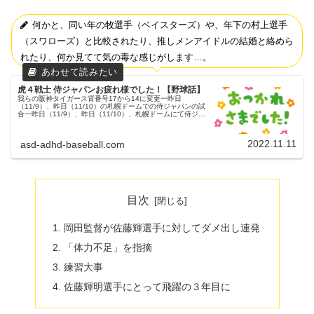
何かと、同い年の牧選手（ベイスターズ）や、年下の村上選手
（スワローズ）と比較されたり、推しメンアイドルの結婚と絡めら
れたり、何か見てて気の毒な感じがします…。
虎４戦士 侍ジャパンお疲れ様でした！【野球話】
我らの阪神タイガース背番号17から14に変更一昨日
（11/9）、昨日（11/10）の札幌ドームでの侍ジャパンの試
合一昨日（11/9）、昨日（11/10）、札幌ドームにて侍ジャ
パンの試合がありました。さらっと２試合結果11月9日(水)
の試合日...
2022.11.11
asd-adhd-baseball.com
目次
岡田監督が佐藤輝選手に対してダメ出し連発
「体力不足」を指摘
練習大事
佐藤輝明選手にとって飛躍の３年目に