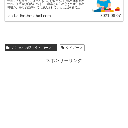
ブロックを買おうと決めたきっかけ長男がはじめて本格的な
ブロックで遊び始めたのは、一歳半くらいのときです。私の
職場の、男の子(当時すでに成人されていました)を育て上げ
た先輩から、職場の先輩男の子はブロック遊び大好きだよ。
なんだかんだで、うちの...
2021.06.07
asd-adhd-baseball.com
父ちゃんの話（タイガース）
タイガース
スポンサーリンク