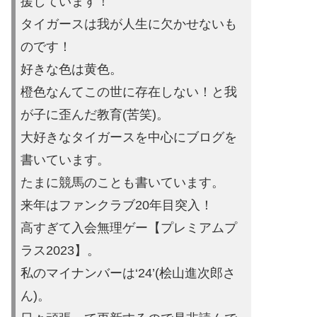
援しています！
タイガースは
我が人生に欠かせないも
のです！
好きな色は黄色。
橙色なんてこの世に存在しない！と我
が子に歪ん
だ教育(苦笑)。
大好きなタイガースを中心にブログを
書いています。
たまに競馬の
ことも書いています。
来年はファンクラブ20年目突入！
高すぎて入会無理ゲー【プレミ
アムプ
ラス2023】。
私のマイナンバーは‘24’(桧山進次郎
さ
ん)。