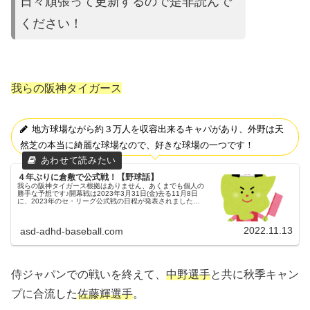
日々頑張って更新するので是非読んで
ください
！
我らの阪神タイガース
地方球場ながら約３万人を収容出来るキャパがあり、外野は天
然芝の本当に綺麗な球場なので、好きな球場の一つです！
４年ぶりに倉敷で公式戦！【野球話】
我らの阪神タイガース根拠はありません、あくまでも個人の
勝手な予想です♪開幕戦は2023年3月31日(金)去る11月8日
に、2023年のセ・リーグ公式戦の日程が発表されました。
開幕戦は、3月31日(金)で、京セラドーム大阪でベイスター
ズを迎え...
2022.11.13
asd-adhd-baseball.com
侍ジャパンでの戦いを終えて、
中野選手
と共に秋季キャン
プに合流した
佐藤輝選手
。