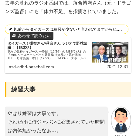
去年の暮れのラジオ番組では、落合博満さん（元・ドラゴ
ンズ監督）にも「体力不足」を指摘されていました。
以前からタイガースは練習が少ないと言われてますからね…。
タイガース！掛布さん×落合さん ラジオで野球談
議！【野球話】
我らの阪神タイガース 一昨日（12/29）の MBSラジオ の
「MBSベースボールパーク番外編 掛布雅之×落合博満
THE・野球談議一昨日（12/29）、「MBSベースボールパー
ク番外編 掛布雅之×落合博満 THE・野球談議」という番組
が、...
2021.12.31
asd-adhd-baseball.com
練習大事
やはり練習は大事です。
それだけに侍ジャパンに召集されていた時間
は勿体無かったなぁ…。