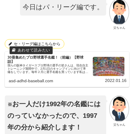
今日はパ・リーグ編です。
父ちゃん
セ・リーグ編はこちらから
30冊集めたプロ野球選手名鑑！（前編）【野球
話】
我らの阪神タイガースプロ野球の選手の皆さんは、現在自主
トレーニング期間中で、2月1日のキャンプインに向けて準
備をしています。毎年２月に選手名鑑を買っています私は、
毎年２月のキャンプの頃に、選手名鑑を購入しています。
1992年に初めて購入した...
2022.01.16
asd-adhd-baseball.com
お
一人だけ1992年の名鑑には
※
のっていなかったので、1997
父ちゃん
年の分から紹介します！