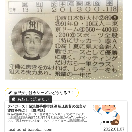
藤浪投手は今シーズンどうなる？！
タイガース！藤浪投手獲得熱望 新庄監督の発言が
波紋を呼ぶ！ 【野球話】
我らの阪神タイガース「岩本勉チャンネル」でのファイター
ズ新庄新監督の発言2021年12月31日公開のYouTubeチャン
ネル「岩本勉チャンネル」での、ファイターズ新庄新監督の
発言が波紋を呼んでいます。元ファイターズ岩本勉さん（ガ
ンちゃん）と...
2022.01.07
asd-adhd-baseball.com