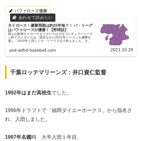
バファローズ優勝
タイガース！優勝周期は約20年毎？！ パ・リーグ
はバファローズが優勝！【野球話】
我らの阪神タイガースタイガースは２位でレギュラーシーズ
ン終了タイガースは、残念ながら2021年シーズンも優勝を
逃し、2020年と同じくセ・リーグ２位で終えました。タイ
ガースは、２リーグ制以降５回しか優勝してませんリーグ優
勝した年（★は日本一...
2021.10.29
asd-adhd-baseball.com
千葉ロッテマリーンズ：井口資仁監督
1992年はまだ高校生
でした。
1996年ドラフトで「福岡ダイエーホークス」から指名さ
れ、入団しました。
1997年名鑑
時、大卒入団１年目。