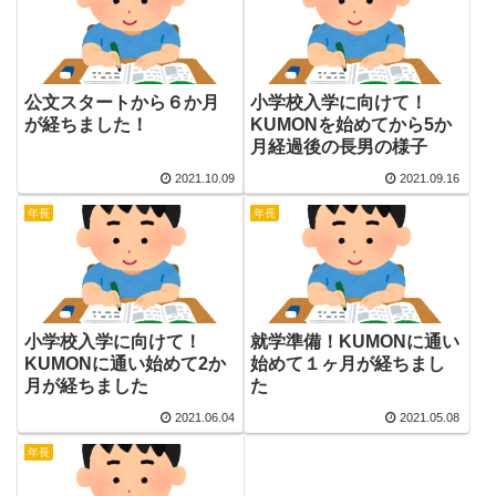
公文スタートから６か月
小学校入学に向けて！
が経ちました！
KUMONを始めてから5か
月経過後の長男の様子
2021.10.09
2021.09.16
年長
年長
小学校入学に向けて！
就学準備！KUMONに通い
KUMONに通い始めて2か
始めて１ヶ月が経ちまし
月が経ちました
た
2021.06.04
2021.05.08
年長