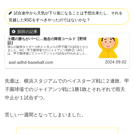
試合途中から天気が下り坂になることは予想出来たし、それを
見越した対応をすべきやったのではないかな？
土曜の勝ちがパーに…無念の降雨コールド【野球
話】
我らの阪神タイガース約１ヶ月ぶりの甲子園での試合となり
ました。9/1：甲子園球場でのジャイアンツ戦昨日（9/1）
は、甲子園球場にてジャイアンツとの試合が行われました。
（試合開始18:00）両チームの予告先発阪神タイガース 16
西勇輝投手読...
2024.09.02
asd-adhd-baseball.com
先週は、横浜スタジアムでのベイスターズ戦に２連敗、甲
子園球場でのジャイアンツ戦に1勝1敗とそれぞれで雨天
中止が１試合ずつ。
苦しい一週間となってしまいました。