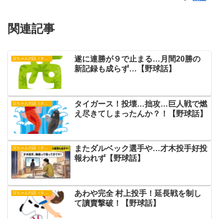
関連記事
遂に連勝が９で止まる…月間20勝の
父ちゃんの話（タイガース）
新記録も成らず…【野球話】
タイガース！投壊…拙攻…巨人戦で燃
父ちゃんの話（タイガース）
え尽きてしまったんか？！【野球話】
またダルベック選手や…才木投手好投
父ちゃんの話（タイガース）
報われず【野球話】
あわや完全 村上投手！延長戦を制し
父ちゃんの話（タイガース）
て讀賣撃破！【野球話】