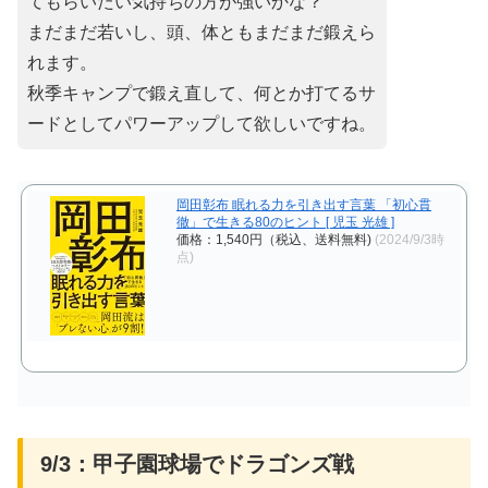
てもらいたい気持ちの方が強いかな？
まだまだ若いし、頭、体ともまだまだ鍛えら
れます。
秋季キャンプで鍛え直して、何とか打てるサ
ードとしてパワーアップして欲しいですね。
岡田彰布 眠れる力を引き出す言葉 「初心貫
徹」で生きる80のヒント [ 児玉 光雄 ]
価格：1,540円（税込、送料無料)
(2024/9/3時
点)
9/3：甲子園球場でドラゴンズ戦