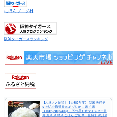
にほんブログ村
阪神タイガースランキング
【ふるさと納税】【令和6年産】 新米 先行予
約 特A 北海道産 ゆめぴりか 白米 玄米
（10kg/20kg/30kg） 五つ星お米マイスター監
修 お米 米 精米 ごはん ご飯 単一原料米 深川米