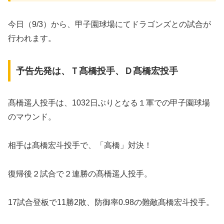
今日（9/3）から、甲子園球場にてドラゴンズとの試合が
行われます。
予告先発は、Ｔ髙橋投手、Ｄ髙橋宏投手
髙橋遥人投手は、1032日ぶりとなる１軍での甲子園球場
のマウンド。
相手は髙橋宏斗投手で、「高橋」対決！
復帰後２試合で２連勝の髙橋遥人投手。
17試合登板で11勝2敗、防御率0.98の難敵髙橋宏斗投手。