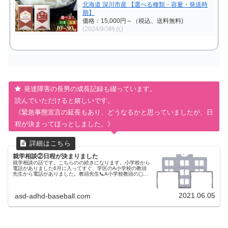
北海道 深川市産 【選べる種類・容量・発送時
期】
価格：15,000円～（税込、送料無料)
(2024/9/3時点)
発達障害の長男の成長記録も綴っています。
読んでいただけると嬉しいです。
《緊急事態宣言の延長もあり、どうなるかと思っていましたが、日
程が決まってほっとしました。》
就学相談②日程が決まりました
就学相談の話です。こちらのの続きになります。小学校から
電話がありました6月に入ってすぐ、学区のA小学校の教頭
先生から電話がありました。教頭先生📞A小学校教頭の▢▢
です。先日はお問い合わせありがとうございました。日程の
候補が決まりましたのでお...
2021.06.05
asd-adhd-baseball.com