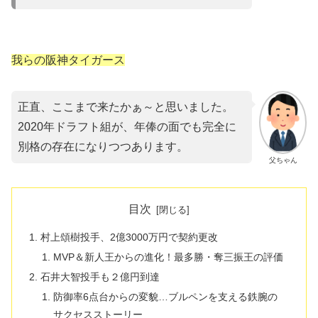
我らの阪神タイガース
正直、ここまで来たかぁ～と思いました。
2020年ドラフト組が、年俸の面でも完全に
別格の存在になりつつあります。
父ちゃん
目次
村上頌樹投手、2億3000万円で契約更改
MVP＆新人王からの進化！最多勝・奪三振王の評価
石井大智投手も２億円到達
防御率6点台からの変貌…ブルペンを支える鉄腕の
サクセスストーリー