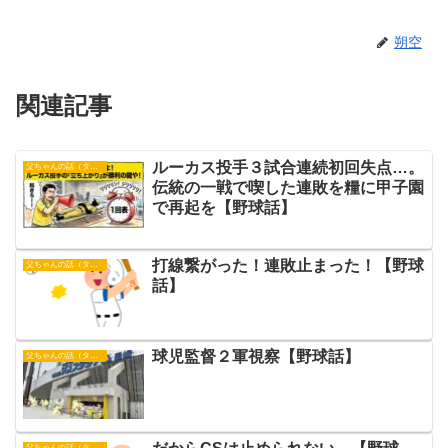
朔空
関連記事
ルーカス投手３試合連続初回失点…。
父ちゃんの話（タイガース）
伝統の一戦で喫した連敗を糧に甲子園
で再起を【野球話】
打線繋がった！連敗止まった！【野球
父ちゃんの話（タイガース）
話】
球児監督２軍視察【野球話】
父ちゃんの話（タイガース）
父ちゃんの話（タイガース）