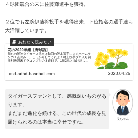
４球団競合の末に佐藤輝選手を獲得。
２位でも左腕伊藤将投手を獲得出来、下位指名の選手達も
大活躍しています。
花の2020年組【野球話】
我らの阪神タイガース得点は初回の近本選手によるホームラ
ンの１点のみ…。しっかりしてくれよ！村上投手プロ入り初
勝利先週末ドラゴンズとの３連戦で、1勝2敗と負け越した
タイガース。父ちゃんその３連戦で唯一の白星となった試合
が村上投手のプロ入り初勝...
2023.04.25
asd-adhd-baseball.com
タイガースファンとして、感慨深いものがあ
ります。
まだまだ進化を続ける、この世代の成長を見
父ちゃん
届けられるのは本当に幸せですね。