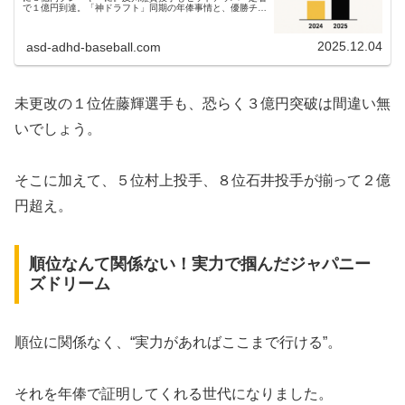
で１億円到達。「神ドラフト」同期の年俸事情と、優勝チー
ムならではの夢のある話を父ちゃん目線で振り返ります。
2025.12.04
asd-adhd-baseball.com
未更改の１位佐藤輝選手も、恐らく３億円突破は間違い無
いでしょう。
そこに加えて、５位村上投手、８位石井投手が揃って２億
円超え。
順位なんて関係ない！実力で掴んだジャパニー
ズドリーム
順位に関係なく、“実力があればここまで行ける”。
それを年俸で証明してくれる世代になりました。