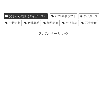
父ちゃんの話（タイガース）
2020年ドラフト
タイガース
中野拓夢
佐藤輝明
契約更改
村上頌樹
石井大智
スポンサーリンク