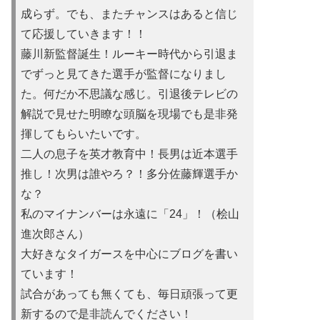
成らず。でも、またチャンスはあると信じ
て応援していきます！！
藤川新監督誕生！ルーキー時代から引退ま
でずっと見てきた選手が監督になりまし
た。何だか不思議な感じ。引退後テレビの
解説で見せた明瞭な頭脳を現場でも是非発
揮してもらいたいです。
二人の息子を英才教育中！長男は近本選手
推し！次男は誰やろ？！多分佐藤輝選手か
な？
私のマイナンバーは永遠に「24」！（桧山
進次郎さん）
大好きなタイガースを中心にブログを書い
ています！
試合があって
も無くても、毎日頑張って更
新するので是非読んでください！