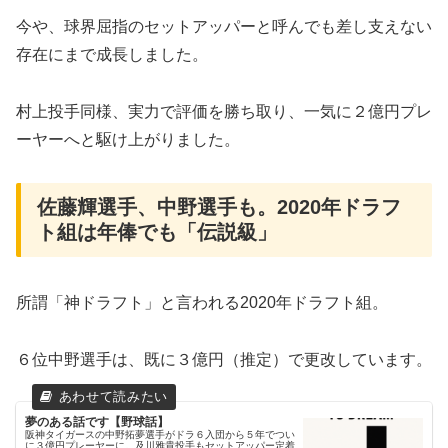
今や、球界屈指のセットアッパーと呼んでも差し支えない
存在にまで成長しました。
村上投手同様、実力で評価を勝ち取り、一気に２億円プレ
ーヤーへと駆け上がりました。
佐藤輝選手、中野選手も。2020年ドラフ
ト組は年俸でも「伝説級」
所謂「神ドラフト」と言われる2020年ドラフト組。
６位中野選手は、既に３億円（推定）で更改しています。
夢のある話です【野球話】
阪神タイガースの中野拓夢選手がドラ６入団から５年でつい
に３億円プレーヤーに。及川雅貴投手もセットアッパー定着