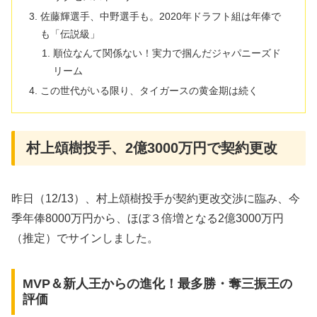
佐藤輝選手、中野選手も。2020年ドラフト組は年俸で
も「伝説級」
順位なんて関係ない！実力で掴んだジャパニーズド
リーム
この世代がいる限り、タイガースの黄金期は続く
村上頌樹投手、2億3000万円で契約更改
昨日（12/13）、村上頌樹投手が契約更改交渉に臨み、今
季年俸8000万円から、ほぼ３倍増となる2億3000万円
（推定）でサインしました。
MVP＆新人王からの進化！最多勝・奪三振王の
評価