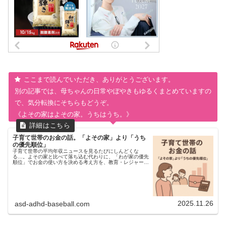
ここまで読んでいただき、ありがとうございます。
別の記事では、母ちゃんの日常やぼやきもゆるくまとめていますの
で、気分転換にそちらもどうぞ。
《よその家はよその家。うちはうち。》
子育て世帯のお金の話。「よその家」より「うち
の優先順位」
子育て世帯の平均年収ニュースを見るたびにしんどくな
る…。よその家と比べて落ち込む代わりに、「わが家の優先
順位」でお金の使い方を決める考え方を、教育・レジャー・
モノの3つの視点から母ちゃん目線でまとめました。
2025.11.26
asd-adhd-baseball.com