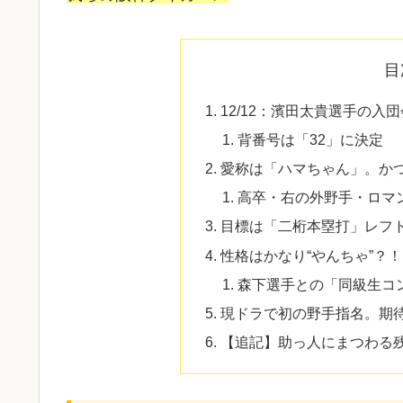
目
12/12：濱田太貴選手の入
背番号は「32」に決定
愛称は「ハマちゃん」。かつ
高卒・右の外野手・ロマ
目標は「二桁本塁打」レフ
性格はかなり“やんちゃ”？
森下選手との「同級生コ
現ドラで初の野手指名。期
【追記】助っ人にまつわる