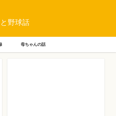
録と野球話
録
母ちゃんの話