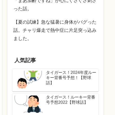
「まあ加齢ですね」が心にぐさぐさ刺さ
った話。
【夏の試練】急な猛暑に身体がバグった
話。チャリ爆走で熱中症に片足突っ込み
ました。
人気記事
タイガース！2024年度ルー
キー背番号予想！【野球
話】
タイガース！ルーキー背番
号予想2022【野球話】