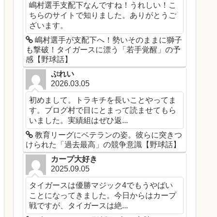
嶋村選手支配下なんですね！うれしい！こ
ちらのサイトで知りました。ありがとうご
ざいます。
嶋村選手が支配下へ！勢いそのままに獅子
も撃破！タイガースに漂う「若手覚醒」の予
感【野球話】
ぷれい
2026.03.05
初めまして。トラキチを長いことやってま
す。ブログ村で目にとまって読ませてもら
いました。実績組はぜひ返...
教育リーグにベテランの姿。彼らに突きつ
けられた「過去最高」の競争意識【野球話】
カープ大好き
2025.09.05
タイガースは優勝マジック4でもうやばい
ことになってきました。今日からはカープ
戦ですが、タイガースは絶...