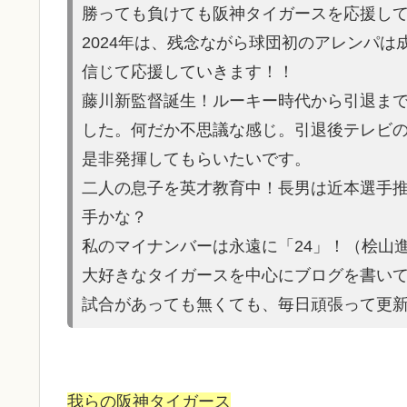
勝っても負けても阪神タイガースを応援し
2024年は、残念ながら球団初のアレンパ
信じて応援していきます！！
藤川新監督誕生！ルーキー時代から引退ま
した。何だか不思議な感じ。引退後テレビ
是非発揮してもらいたいです。
二人の息子を英才教育中！長男は近本選手
手かな？
私のマイナンバーは永遠に「24」！（桧山
大好きなタイガースを中心にブログを書い
試合があって
も無くても、毎日頑張って更
我らの阪神タイガース