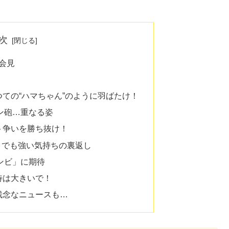
次
団会見
ての“ハマちゃん”のように羽ばたけ！
ン砲…重なる姿
ト争いを勝ち抜け！
！ でも強い気持ちの裏返し
ンビ」に期待
待は大きいで！
残念なニュースも…