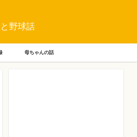
録と野球話
録
母ちゃんの話