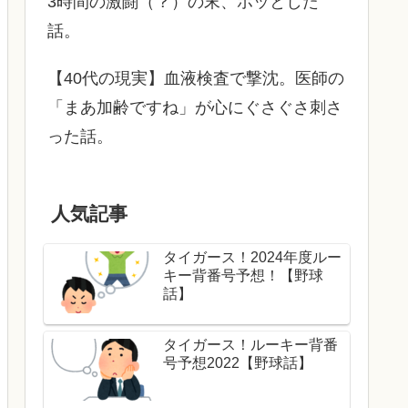
3時間の激闘（？）の末、ホッとした
話。
【40代の現実】血液検査で撃沈。医師の
「まあ加齢ですね」が心にぐさぐさ刺さ
った話。
人気記事
タイガース！2024年度ルー
キー背番号予想！【野球
話】
タイガース！ルーキー背番
号予想2022【野球話】