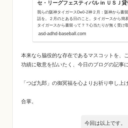
セ・リーグフェスティバル in ＵＳＪ
我らの阪神タイガースDe0-2神２月：阪神から書
話を。２月のとある日のこと。タイガースから簡
タイガースから書留って？？心当たりが無く受け
阪神から書留なん？...
asd-adhd-baseball.com
本来なら脇役的な存在であるマスコットを、
功績に敬意を払いたく、今日のブログの記事
「つば九郎」の御冥福を心よりお祈り申し上
合掌。
今回は以上です。