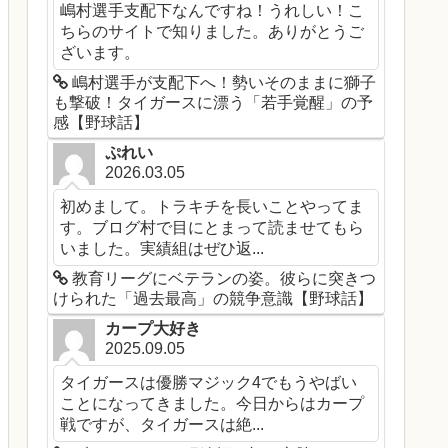
嶋村選手支配下なんですね！うれしい！こ
ちらのサイトで知りました。ありがとうご
ざいます。
嶋村選手が支配下へ！勢いそのままに獅子
も撃破！タイガースに漂う「若手覚醒」の予
感【野球話】
ぷれい
2026.03.05
初めまして。トラキチを長いことやってま
す。ブログ村で目にとまって読ませてもら
いました。実績組はぜひ返...
教育リーグにベテランの姿。彼らに突きつ
けられた「過去最高」の競争意識【野球話】
カープ大好き
2025.09.05
タイガースは優勝マジック4でもうやばい
ことになってきました。今日からはカープ
戦ですが、タイガースは絶...