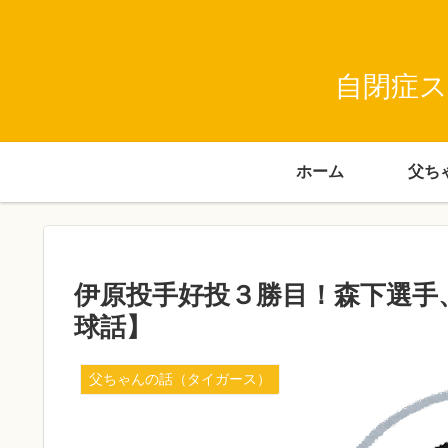
自閉症ス
ホーム
伊原投手好投３勝目！森下選手
球話】
父ちゃんの話（タイガース）