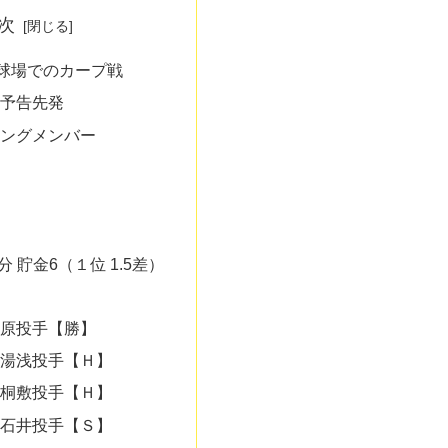
次
園球場でのカープ戦
予告先発
ングメンバー
2分 貯金6（１位 1.5差）
原投手【勝】
湯浅投手【Ｈ】
桐敷投手【Ｈ】
石井投手【Ｓ】