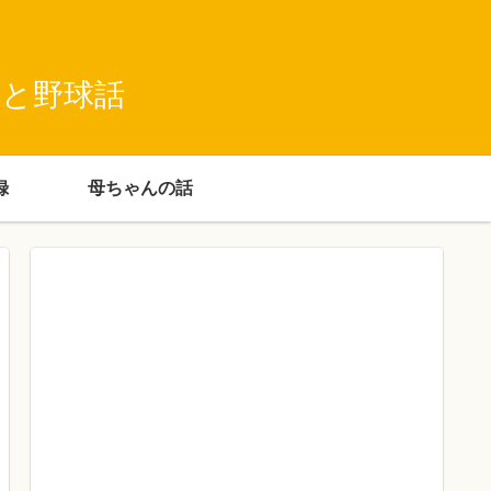
録と野球話
録
母ちゃんの話