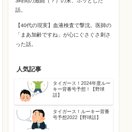
3時間の激闘（？）の末、ホッとした
話。
【40代の現実】血液検査で撃沈。医師の
「まあ加齢ですね」が心にぐさぐさ刺さ
った話。
人気記事
タイガース！2024年度ルー
キー背番号予想！【野球
話】
タイガース！ルーキー背番
号予想2022【野球話】