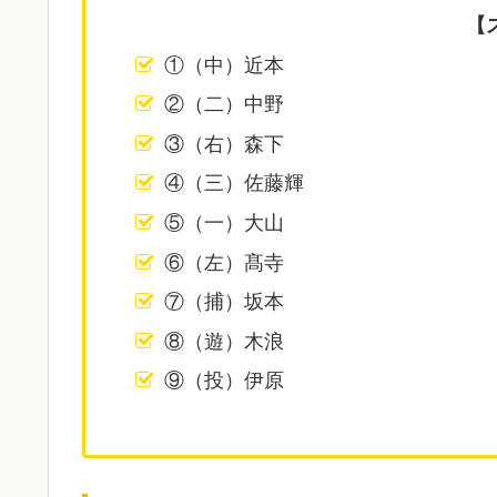
【
①（中）近本
②（二）中野
③（右）森下
④（三）佐藤輝
⑤（一）大山
⑥（左）髙寺
⑦（捕）坂本
⑧（遊）木浪
⑨（投）伊原