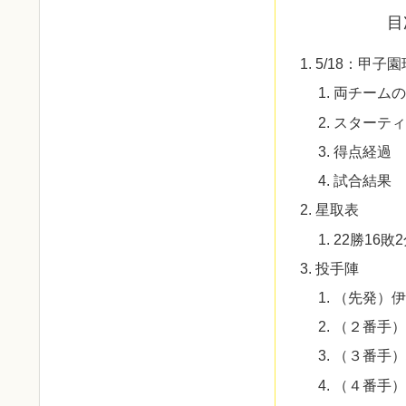
目
5/18：甲子
両チームの
スターティ
得点経過
試合結果
星取表
22勝16敗
投手陣
（先発）伊
（２番手）
（３番手）
（４番手）