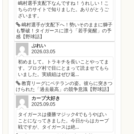
嶋村選手支配下なんですね！うれしい！こ
ちらのサイトで知りました。ありがとうご
ざいます。
嶋村選手が支配下へ！勢いそのままに獅子
も撃破！タイガースに漂う「若手覚醒」の予
感【野球話】
ぷれい
2026.03.05
初めまして。トラキチを長いことやってま
す。ブログ村で目にとまって読ませてもら
いました。実績組はぜひ返...
教育リーグにベテランの姿。彼らに突きつ
けられた「過去最高」の競争意識【野球話】
カープ大好き
2025.09.05
タイガースは優勝マジック4でもうやばい
ことになってきました。今日からはカープ
戦ですが、タイガースは絶...