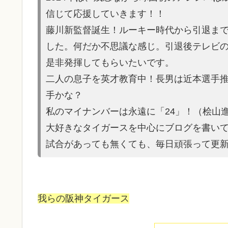
信じて応援していきます！！
藤川新監督誕生！ルーキー時代から引退ま
した。何だか不思議な感じ。引退後テレビ
是非発揮してもらいたいです。
二人の息子を英才教育中！長男は近本選手
手かな？
私のマイナンバーは永遠に「24」！（桧山
大好きなタイガースを中心にブログを書い
試合があって
も無くても、毎日頑張って更
我らの阪神タイガース