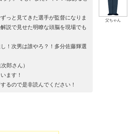
でずっと見てきた選手が監督になりま
父ちゃん
の解説で見せた明瞭な頭脳を現場でも
推し！次男は誰やろ？！多分佐藤輝選
進次郎さん）
ています！
新するので是非読んでください！