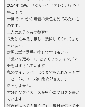
2024年に果たせなかった「アレンパ」を今
年こそは！
一度でいいから連覇の景色を見てみたいも
のです。
二人の息子を英才教育中！
長男は近本選手推し！残留してくれてよか
ったぁ～。
次男は坂本選手が推しです（渋いっ！）。
「狙いを定め～♪」とよくヒッティングマー
チを口ずさんでいます！
私のマイナンバーは今までもこれからもず
っと「24」！（桧山進次郎さん。）
変わりません。
大好きなタイガースを中心にブログを書い
ています！
試合があっても無くても、毎日頑張って更