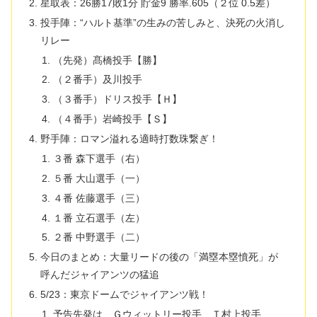
星取表：26勝17敗1分 貯金9 勝率.605（２位 0.5差）
投手陣：“ハルト基準”の生みの苦しみと、決死の火消し
リレー
（先発）髙橋投手【勝】
（２番手）及川投手
（３番手）ドリス投手【Ｈ】
（４番手）岩崎投手【Ｓ】
野手陣：ロマン溢れる適時打数珠繋ぎ！
３番 森下選手（右）
５番 大山選手（一）
４番 佐藤選手（三）
１番 立石選手（左）
２番 中野選手（二）
​今日のまとめ：大量リードの後の「満塁本塁憤死」が
呼んだジャイアンツの猛追
5/23：東京ドームでジャイアンツ戦！
予告先発は、Ｇウィットリー投手、Ｔ村上投手