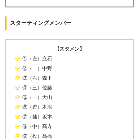
スターティングメンバー
【スタメン】
①（左）立石
②（二）中野
③（右）森下
④（三）佐藤
⑤（一）大山
⑥（遊）木浪
⑦（捕）坂本
⑧（中）髙寺
⑨（投）髙橋