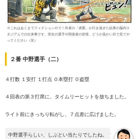
※これはあくまでフィクションやで！作者の「虎愛」が行き過ぎた結果の脳内ス
タジアムでの出来事です。実在の選手や関係者の皆様、どうか温かい目で見てや
ってください（笑）
２番 中野選手（二）
４打数 １安打 １打点 ０本塁打 ０盗塁
４回表の第３打席に、タイムリーヒットを放ちました。
ライト前にきっちり転がし、７点差に広げました。
中野選手らしい、しぶとい当たりでしたね。