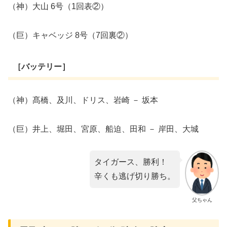
（神）大山 6号（1回表②）
（巨）キャベッジ 8号（7回裏②）
［バッテリー］
（神）髙橋、及川、ドリス、岩崎 － 坂本
（巨）井上、堀田、宮原、船迫、田和 － 岸田、大城
タイガース、勝利！
辛くも逃げ切り勝ち。
父ちゃん