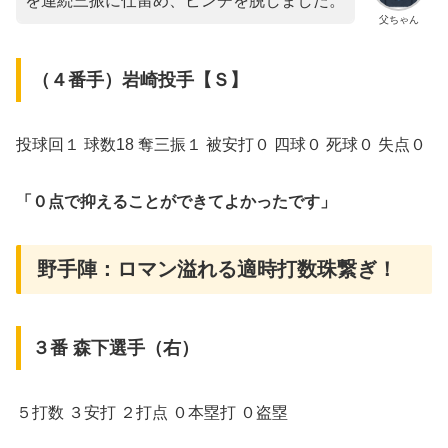
を連続三振に仕留め、ピンチを脱しました。
父ちゃん
（４番手）岩崎投手【Ｓ】
投球回１ 球数18 奪三振１ 被安打０ 四球０ 死球０ 失点０
「０点で抑えることができてよかったです」
野手陣：ロマン溢れる適時打数珠繋ぎ！
３番 森下選手（右）
５打数 ３安打 ２打点 ０本塁打 ０盗塁