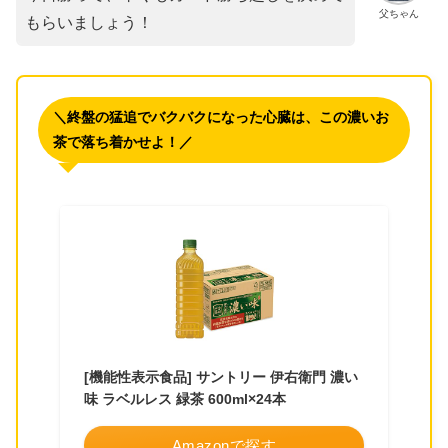
父ちゃん
もらいましょう！
＼終盤の猛追でバクバクになった心臓は、この濃いお
茶で落ち着かせよ！／
[機能性表示食品] サントリー 伊右衛門 濃い
味 ラベルレス 緑茶 600ml×24本
Amazonで探す