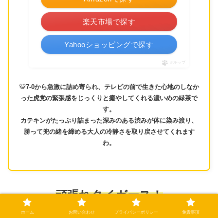
楽天市場で探す
Yahooショッピングで探す
ポチップ
🐯
7-0から急激に詰め寄られ、テレビの前で生きた心地のしなか
った虎党の緊張感をじっくりと癒やしてくれる濃いめの緑茶で
す。
カテキンがたっぷり詰まった深みのある渋みが体に染み渡り、
勝って兜の緒を締める大人の冷静さを取り戻させてくれます
わ。
頑張れタイガース！
ホーム
お問い合わせ
プライバシーポリシー
免責事項