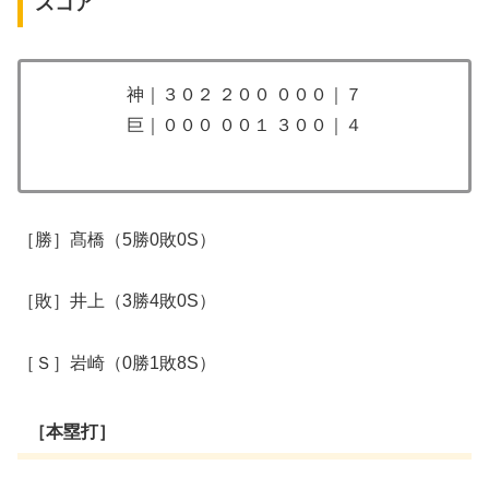
スコア
神｜３０２ ２００ ０００｜７
巨｜０００ ００１ ３００｜４
［勝］髙橋（5勝0敗0S）
［敗］井上（3勝4敗0S）
［Ｓ］岩崎（0勝1敗8S）
［本塁打］