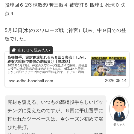
投球回６ 2/3 球数89 奪三振４ 被安打８ 四球１ 死球０ 失
点４
5月13日(水)のスワローズ戦（神宮）以来、中９日での登
板でした。
髙橋投手、完封劇途切れるも６回１失点！しかし
終盤の暗転で痛恨の逆転負け【野球話】
2026年5月13日、神宮のスワローズ戦は2-4で敗戦。髙橋遥
人投手の連続完封記録は途絶えたものの、6回11Kと圧倒。
しかし8回にリリーフ陣が崩れ逆転を許す。ドリス・岩崎不
在の謎と、明日からの甲子園カープ戦への展望をお父ちゃん
が語ります。
2026.05.14
asd-adhd-baseball.com
完封も窺える、いつもの髙橋投手らしいピッ
チングに見えたのですが、６回に平山選手に
打たれたツーベースは、今シーズン初めて浴
父ちゃん
びた長打。