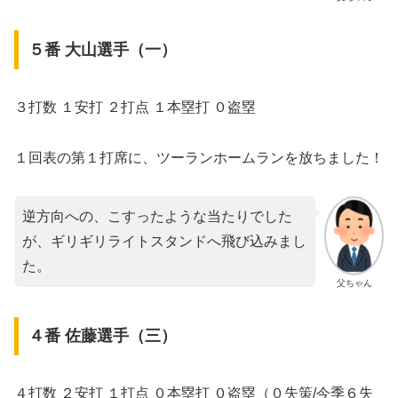
５番 大山選手（一）
３打数 １安打 ２打点 １本塁打 ０盗塁
１回表の第１打席に、ツーランホームランを放ちました！
逆方向への、こすったような当たりでした
が、ギリギリライトスタンドへ飛び込みまし
た。
父ちゃん
４番 佐藤選手（三）
４打数 ２安打 １打点 ０本塁打 ０盗塁（０失策/今季６失