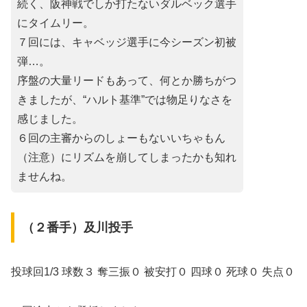
続く、阪神戦でしか打たないダルベック選手
にタイムリー。
７回には、キャベッジ選手に今シーズン初被
弾…。
序盤の大量リードもあって、何とか勝ちがつ
きましたが、“ハルト基準”では物足りなさを
感じました。
６回の主審からのしょーもないいちゃもん
（注意）にリズムを崩してしまったかも知れ
ませんね。
（２番手）及川投手
投球回1/3 球数３ 奪三振０ 被安打０ 四球０ 死球０ 失点０