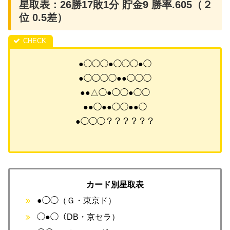
星取表：26勝17敗1分 貯金9 勝率.605（２
位 0.5差）
●◯◯◯●◯◯◯●◯
●◯◯◯◯●●◯◯◯
●●△◯●◯◯●◯◯
●●◯●●◯◯●●◯
●◯◯◯？？？？？？
カード別星取表
●◯◯（Ｇ・東京ド）
◯●◯（DB・京セラ）