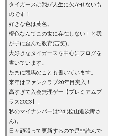
タイガースは
我が人生に欠かせないも
のです！
好きな色は黄色。
橙色なんてこの世に存在しない！と我
が子に歪ん
だ教育(苦笑)。
大好きなタイガースを中心にブログを
書いています。
たまに競馬の
ことも書いています。
来年はファンクラブ20年目突入！
高すぎて入会無理ゲー【プレミ
アムプ
ラス2023】。
私のマイナンバーは‘24’(桧山進次郎
さ
ん)。
日々頑張って更新するので是非読んで