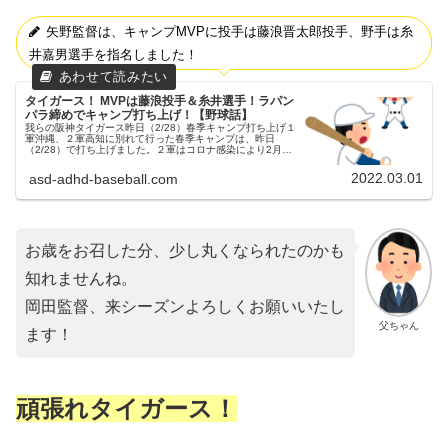
矢野監督は、キャンプMVPに投手は藤浪晋太郎投手、野手は糸
井嘉男選手を指名しました！
タイガース！ MVPは藤浪投手＆糸井選手！ラパン
パラ締めでキャンプ打ち上げ！【野球話】
我らの阪神タイガース昨日（2/28）春季キャンプ打ち上げ１
軍沖縄、２軍高知に別れて行った春季キャンプは、昨日
（2/28）で打ち上げました。２軍はコロナ感染により2月27
日で打ち切り父ちゃんただ、残念なことに２軍では、キャン
プ終盤に複数人のコ...
2022.03.01
asd-adhd-baseball.com
お歳をお召した分、少し丸くなられたのかも
知れませんね。
岡田監督、来シーズンよろしくお願いいたし
父ちゃん
ます！
頑張れタイガース！