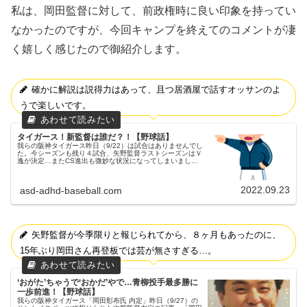
私は、岡田監督に対して、前政権時に良い印象を持ってい
なかったのですが、今回キャンプを終えてのコメントが凄
く嬉しく感じたので御紹介します。
確かに解説は説得力はあって、且つ居酒屋で話すオッサンのよ
うで楽しいです。
タイガース！新監督は誰だ？！【野球話】
我らの阪神タイガース昨日（9/22）は試合はありませんでし
た。今シーズンも残り４試合、矢野監督ラストシーズンはＶ
逸が決定…またCS進出も微妙な状況になってしまいまし
た。17年連続Ｖ逸決定…。４連敗で５位転落…。父ちゃん
の希望による新監督開幕...
2022.09.23
asd-adhd-baseball.com
矢野監督が今季限りと報じられてから、８ヶ月もあったのに、
15年ぶり岡田さん再登板では芸が無さすぎる…。
‘おがた’ちゃうで‘おかだ’やで…青柳投手最多勝に
一歩前進！【野球話】
我らの阪神タイガース「岡田彰布氏 内定」昨日（9/27）の