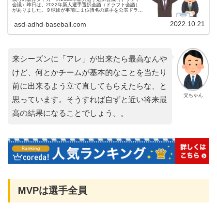
会議）昨日は、2022年新人選手選択会議（ドラフト会議）
がありました。９球団が事前に１位指名の選手を公表ドラフ
ト会議2021タイガースは、支配下で６人、育成で１人の指
名をしました。指名...
2022.10.21
asd-adhd-baseball.com
来シーズンに「アレ」が出来たら最高なんや
けど、何とかチームが基本的なことを当たり
前に出来るよう立て直してもらえたらな、と
父ちゃん
思っています。そうすれば自ずと近い将来最
高の結果になることでしょう。。
MVPは選手全員