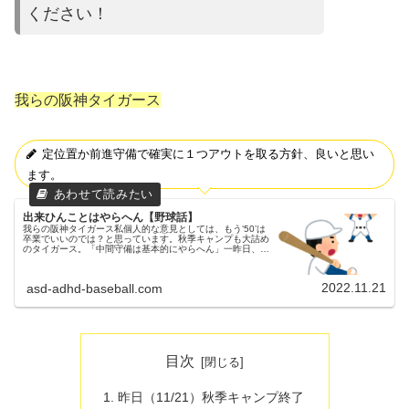
ください
！
我らの阪神タイガース
定位置か前進守備で確実に１つアウトを取る方針、良いと思い
ます。
出来ひんことはやらへん【野球話】
我らの阪神タイガース私個人的な意見としては、もう‘50’は
卒業でいいのでは？と思っています。秋季キャンプも大詰め
のタイガース。「中間守備は基本的にやらへん」一昨日、走
者を置いた場面を想定した守備練習中で、岡田監督は岡田監
督「中間守備は基本的...
2022.11.21
asd-adhd-baseball.com
目次
昨日（11/21）秋季キャンプ終了