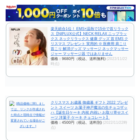
楽天総合1位！ EMS×温熱で15分で首リラック
ス【NIPLUX公式】NECK RELAX ニップラッ
クス ネックリラックス 健康 グッズ 首 EMS ク
リスマス プレゼント 実用的 ※ 医療用 肩こり
首こり 解消グッズ マッサージ ネックマッサー
ジャー マッサージ器 ではありません
価格：9680円（税込、送料無料)
(2022/11/22
時点)
クリスマス お歳暮 御歳暮 ギフト 2022 プレゼ
ント スイーツ お菓子神戸魔法の生チョコザッ
ハ【誕生日ケーキ 内祝 内祝い お取り寄せスイ
ーツ 洋菓子 ケーキ チョコレート】
価格：4500円（税込、送料別)
(2022/11/22時
点)