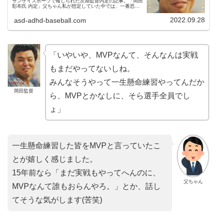
サンケイスポーツで報じられた次期監督内定の記事。「岡田
彰布氏 内定」父ちゃん私が想定していた中では、一番恐れ
ていたことでした…。私は元カープ監督の緒方孝市さんを希
望していたので残念で...
2022.09.28
asd-adhd-baseball.com
「いやいや、MVPなんて、そんなんは実戦
もまだやってないしね。
みんなそうやって一生懸命練習やってんだか
岡田監督
ら、MVPとかなしに、そら選手全員でし
ょ」
一生懸命練習した皆をMVPと言っていたこ
とが嬉しく感じました。
15年前なら「まだ実戦もやってへんのに、
父ちゃん
MVPなんて誰もおらんやろ。」とか、話し
てそうな気がします(苦笑)