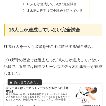
16人しか達成していない完全試合
才木浩人投手は完全試合を狙っている
16人しか達成していない完全試合
打者27人を一人も出塁を許さずに勝利する完全試合。
プロ野球の歴史では過去たった16人しか達成していない
記録で、近年では昨年マリーンズの佐々木朗希投手が達成
しました。
今シーズンはノーヒットノーランが多かった【野
球話】
我らの阪神タイガース名選手名監督（名コーチ）にあらず、
と言われることも多々あります。今シーズンは５投手がノー
ヒットノーランを達成今シーズンは、４月に‘令和の怪物’、
マリーンズ佐々木朗希投手が28年ぶりに完全試合を達成し
たのを皮切りに、５投手...