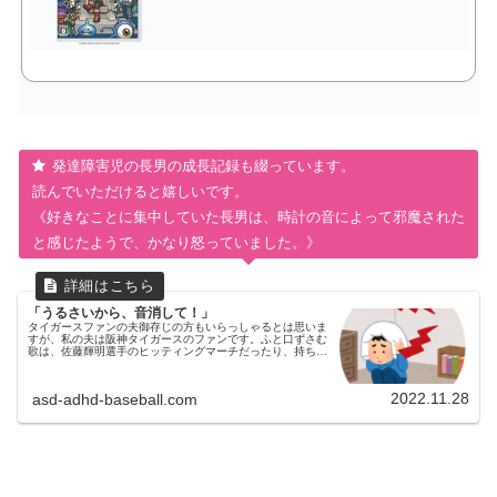
発達障害児の長男の成長記録も綴っています。
読んでいただけると嬉しいです。
《好きなことに集中していた長男は、時計の音によって邪魔された
と感じたようで、かなり怒っていました。》
「うるさいから、音消して！」
タイガースファンの夫御存じの方もいらっしゃるとは思いま
すが、私の夫は阪神タイガースのファンです。ふと口ずさむ
歌は、佐藤輝明選手のヒッティングマーチだったり、持ち物
も黄色が多いです。その影響なのか、長男もふとした時に長
男ふりぬけ～かがやけ～う...
2022.11.28
asd-adhd-baseball.com