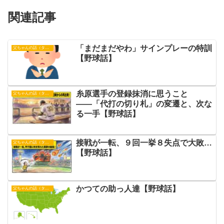
関連記事
「まだまだやわ」サインプレーの特訓
父ちゃんの話（タイガース）
【野球話】
糸原選手の登録抹消に思うこと
父ちゃんの話（タイガース）
――「代打の切り札」の変遷と、次な
る一手【野球話】
接戦が一転、９回一挙８失点で大敗…
父ちゃんの話（タイガース）
【野球話】
かつての助っ人達【野球話】
父ちゃんの話（タイガース）