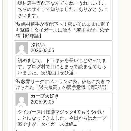
嶋村選手支配下なんですね！うれしい！こ
ちらのサイトで知りました。ありがとうご
ざいます。
嶋村選手が支配下へ！勢いそのままに獅子
も撃破！タイガースに漂う「若手覚醒」の予
感【野球話】
ぷれい
2026.03.05
初めまして。トラキチを長いことやってま
す。ブログ村で目にとまって読ませてもら
いました。実績組はぜひ返...
教育リーグにベテランの姿。彼らに突きつ
けられた「過去最高」の競争意識【野球話】
カープ大好き
2025.09.05
タイガースは優勝マジック4でもうやばい
ことになってきました。今日からはカープ
戦ですが、タイガースは絶...