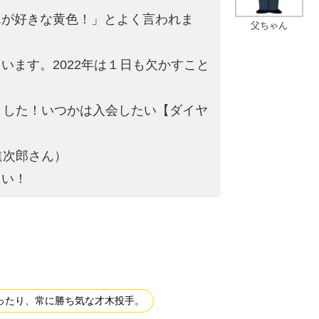
んが好きな黄色！」とよ
く言われま
父ちゃん
ます。2022年は
１日も欠かすこと
ました！いつかは入会
したい【ダイヤ
進次郎さん）
さい！
ったり、常に勝ち気な才木投手。