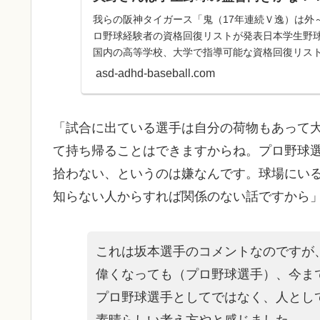
我らの阪神タイガース「鬼（17年連続Ｖ逸）は外
ロ野球経験者の資格回復リストが発表日本学生野
国内の高等学校、大学で指導可能な資格回復リス
昨シーズンまで、タイガ...
asd-adhd-baseball.com
「試合に出ている選手は自分の荷物もあって
て持ち帰ることはできますからね。プロ野球
拾わない、というのは嫌なんです。球場にい
知らない人からすれば関係のない話ですから
これは坂本選手のコメントなのですが
偉くなっても（プロ野球選手）、今ま
プロ野球選手としてではなく、人とし
素晴らしい考え方やと感じました。