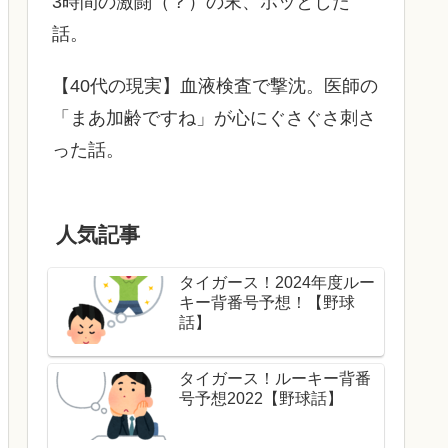
3時間の激闘（？）の末、ホッとした
話。
【40代の現実】血液検査で撃沈。医師の
「まあ加齢ですね」が心にぐさぐさ刺さ
った話。
人気記事
タイガース！2024年度ルー
キー背番号予想！【野球
話】
タイガース！ルーキー背番
号予想2022【野球話】