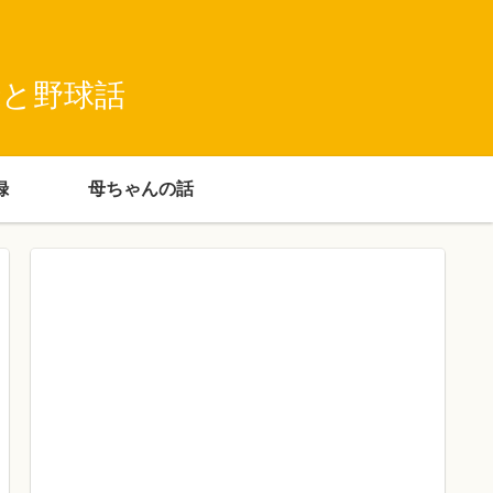
録と野球話
録
母ちゃんの話