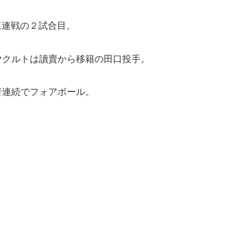
三連戦の２試合目。
ヤクルトは讀賣から移籍の田口投手。
者連続でフォアボール。
。