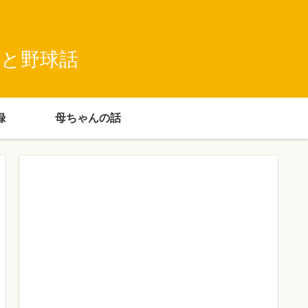
録と野球話
録
母ちゃんの話