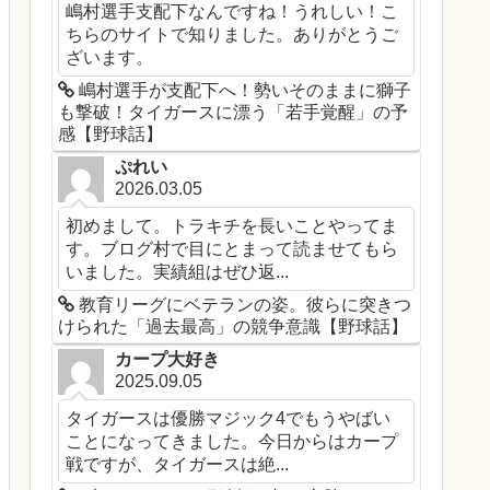
嶋村選手支配下なんですね！うれしい！こ
ちらのサイトで知りました。ありがとうご
ざいます。
嶋村選手が支配下へ！勢いそのままに獅子
も撃破！タイガースに漂う「若手覚醒」の予
感【野球話】
ぷれい
2026.03.05
初めまして。トラキチを長いことやってま
す。ブログ村で目にとまって読ませてもら
いました。実績組はぜひ返...
教育リーグにベテランの姿。彼らに突きつ
けられた「過去最高」の競争意識【野球話】
カープ大好き
2025.09.05
タイガースは優勝マジック4でもうやばい
ことになってきました。今日からはカープ
戦ですが、タイガースは絶...