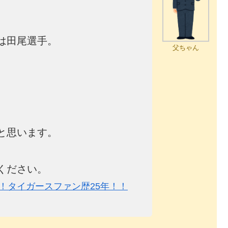
は田尾選手。
父ちゃん
と思います。
ください。
！タイガースファン歴25年！！