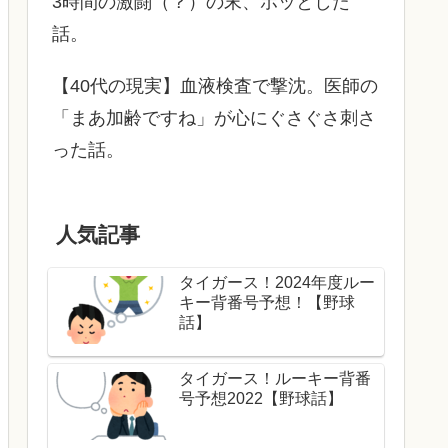
3時間の激闘（？）の末、ホッとした
話。
【40代の現実】血液検査で撃沈。医師の
「まあ加齢ですね」が心にぐさぐさ刺さ
った話。
人気記事
タイガース！2024年度ルー
キー背番号予想！【野球
話】
タイガース！ルーキー背番
号予想2022【野球話】