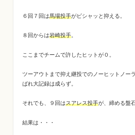
６回７回は
馬場投手
がピシャッと抑える。
８回からは
岩崎投手
。
ここまでチームで許したヒットが０。
ツーアウトまで抑え継投でのノーヒットノー
ばれ大記録は成らず。
それでも、９回は
スアレス投手
が、締める盤
結果は・・・