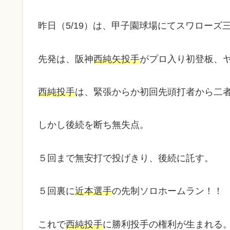
昨日（5/19）は、甲子園球場にてスワローズ
先発は、阪神
西純
矢
投手
がプロ入り初登板、
西純投手
は、緊張からか初回先頭打者から二
しかし後続を断ち無失点。
５回まで無安打で投げきり、後続に託す。
５回裏に
近本選手
の先制ソロホームラン！！
これで
西純投手
に勝利投手の権利が生まれる