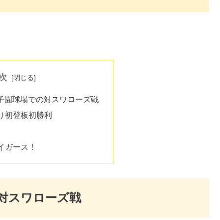
次
甲子園球場での対スワローズ戦
り初登板初勝利
イガース！
の対スワローズ戦