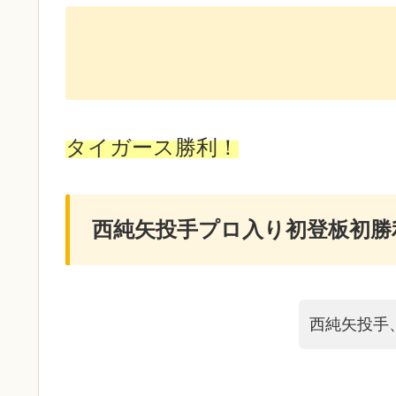
タイガース勝利！
西純矢投手プロ入り初登板初勝
西純矢投手