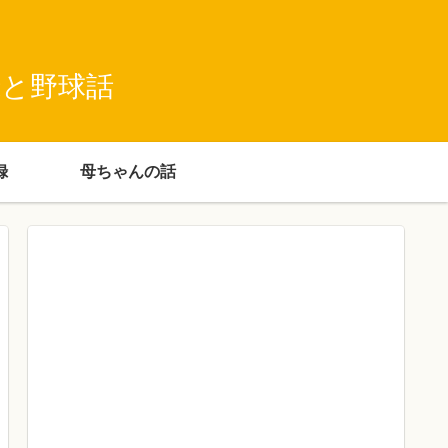
録と野球話
録
母ちゃんの話