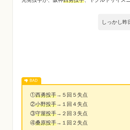
しっかし昨
①
西勇投手
→５回５失点
②
小野投手
→１回４失点
③
守屋投手
→２回３失点
④
桑原投手
→１回２失点