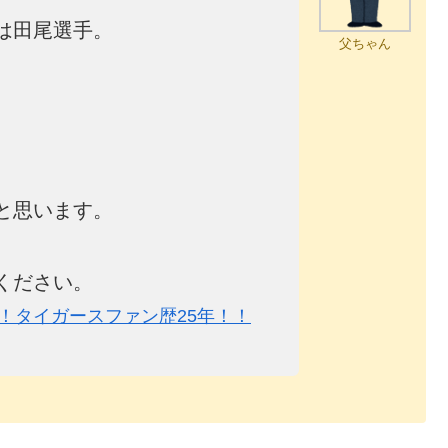
は田尾選手。
父ちゃん
と思います。
ください。
！タイガースファン歴25年！！