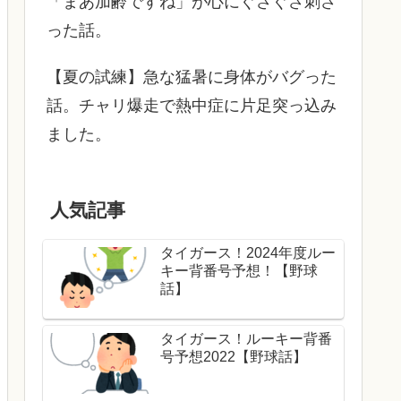
「まあ加齢ですね」が心にぐさぐさ刺さ
った話。
【夏の試練】急な猛暑に身体がバグった
話。チャリ爆走で熱中症に片足突っ込み
ました。
人気記事
タイガース！2024年度ルー
キー背番号予想！【野球
話】
タイガース！ルーキー背番
号予想2022【野球話】