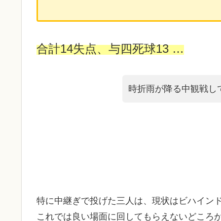
合計14失点、与四死球13 …
時折雨が降る中観戦し
特に中継ぎで投げた三人は、現状はビハイン
これでは良い場面に回してもらえないどころ