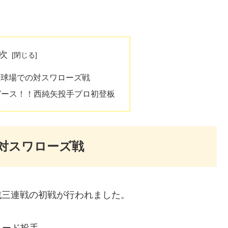
次
子園球場での対スワローズ戦
ガース！！西純矢投手プロ初登板
の対スワローズ戦
戦三連戦の初戦が行われました。
ニード投手。