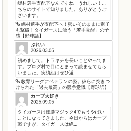
嶋村選手支配下なんですね！うれしい！こ
ちらのサイトで知りました。ありがとうご
ざいます。
嶋村選手が支配下へ！勢いそのままに獅子
も撃破！タイガースに漂う「若手覚醒」の予
感【野球話】
ぷれい
2026.03.05
初めまして。トラキチを長いことやってま
す。ブログ村で目にとまって読ませてもら
いました。実績組はぜひ返...
教育リーグにベテランの姿。彼らに突きつ
けられた「過去最高」の競争意識【野球話】
カープ大好き
2025.09.05
タイガースは優勝マジック4でもうやばい
ことになってきました。今日からはカープ
戦ですが、タイガースは絶...