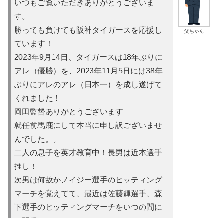
いつもご覧いただきありがとうございま
す。
勝っても負けても阪神タイガースを応援し
父ちゃん
ています！
2023年9月14日、タイガースは18年ぶりに
アレ（優勝）を
、2023年11月5日には38年
ぶりにアレのアレ（日本一）を
成し遂げて
くれました！
岡田監督ありがとうございます！
就任前馬鹿にして本当に申し訳ご
ざいませ
んでした。。
二人の息子を英才教育中！長男は近本選手
推し！
次男は何故かノイ
ジー選手のヒッティング
マーチを覚えてて、最近は佐藤輝選手、森
下選手のヒッティングマーチをいつの間に