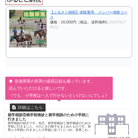
【ふるさと納税】体験乗馬 メンバー体験コー
ス
価格：20,000円（税込、送料無料)
(2024/3/17
時点)
発達障害の長男の成長記録も綴っています。
読んでいただけると嬉しいです。
《でも、小学校は一人で行かないといけないんでしょ》
就学相談⑤就学前検診と就学相談のため小学校に
行きました
就学相談の続きです。先日、就学前検診と就学相談のため小
学校に行きました。そのときの様子をまとめたものです。長
男と小学校に行きました小学校に近づくにつれ、長男こわい
こわい・・・と言い出しました。知らない親子が小学校に向
けて何組も歩いていく姿を...