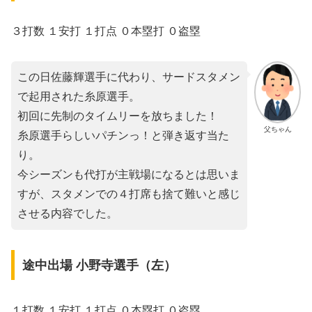
３打数 １安打 １打点 ０本塁打 ０盗塁
この日佐藤輝選手に代わり、サードスタメン
で起用された糸原選手。
初回に先制のタイムリーを放ちました！
父ちゃん
糸原選手らしいパチンっ！と弾き返す当た
り。
今シーズンも代打が主戦場になるとは思いま
すが、スタメンでの４打席も捨て難いと感じ
させる内容でした。
途中出場 小野寺選手（左）
１打数 １安打 １打点 ０本塁打 ０盗塁