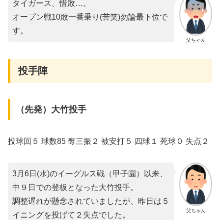
タイガース、惜敗…。
オープン戦10敗一番乗り(苦笑)勿論最下位で
す。
父ちゃん
投手陣
（先発）大竹投手
投球回５ 球数85 奪三振２ 被安打５ 四球１ 死球０ 失点２
3月6日(水)のイーグルス戦（甲子園）以来、
中９日での登板となった大竹投手。
調整遅れが懸念されていましたが、昨日は５
父ちゃん
イニングを投げて２失点でした。