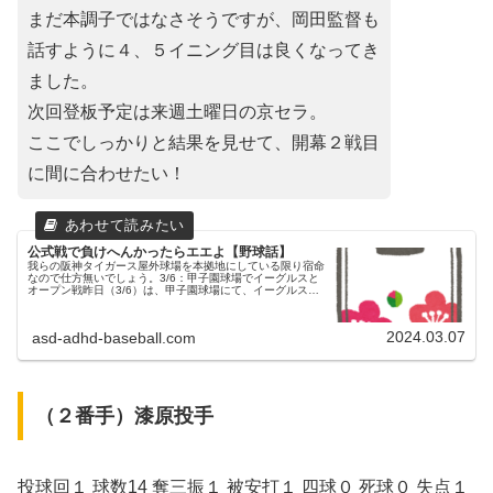
まだ本調子ではなさそうですが、岡田監督も
話すように４、５イニング目は良くなってき
ました。
次回登板予定は来週土曜日の京セラ。
ここでしっかりと結果を見せて、開幕２戦目
に間に合わせたい！
公式戦で負けへんかったらエエよ【野球話】
我らの阪神タイガース屋外球場を本拠地にしている限り宿命
なので仕方無いでしょう。3/6：甲子園球場でイーグルスと
オープン戦昨日（3/6）は、甲子園球場にて、イーグルスと
のオープン戦が行われました。父ちゃん一昨日は雨で流れて
しまいましたが、昨日...
2024.03.07
asd-adhd-baseball.com
（２番手）漆原投手
投球回１ 球数14 奪三振１ 被安打１ 四球０ 死球０ 失点１