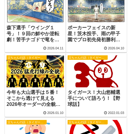
森下選手「ウイング１
ポーカーフェイスの新
号」！９回の鮮やか逆転
星！茨木投手、雨の甲子
劇！苦手ナゴドで竜を撃
園でプロ初先発初勝利！
破！【野球話】
【野球話】
2026.04.11
2026.04.10
父ちゃんの話（タイガース）
父ちゃんの話（タイガース）
今年も大山選手は５番！
タイガース！大山悠輔選
そこから透けて見える
手について語ろう！【野
2026年オーダーの全貌
球話】
【野球話】
2026.01.10
2022.01.03
父ちゃんの話（タイガース）
父ちゃんの話（タイガース）