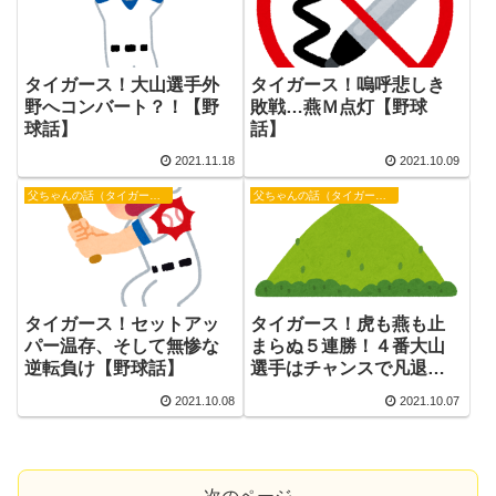
タイガース！大山選手外
タイガース！嗚呼悲しき
野へコンバート？！【野
敗戦…燕Ｍ点灯【野球
球話】
話】
2021.11.18
2021.10.09
父ちゃんの話（タイガース）
父ちゃんの話（タイガース）
タイガース！セットアッ
タイガース！虎も燕も止
パー温存、そして無惨な
まらぬ５連勝！４番大山
逆転負け【野球話】
選手はチャンスで凡退
【野球話】
2021.10.08
2021.10.07