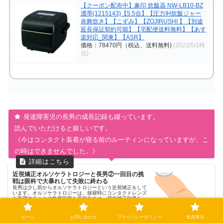
【クーポン配布中】象印 炊飯器 NW-LB10-BZ
濃墨(1215143)【5.5合】【圧力IH炊飯ジャー
炎舞炊き】【こずみ】【ZOJIRUSHI 】【別途
延長保証契約可能】【宅配便送料無料】【あす
楽対応_関東】【ASR】
価格：78470円（税込、送料無料)
(2022/5/1時
点)
発達障害児の長男の成長記録も綴っています。
読んでいただけると嬉しいです。
《今はコンタクト装着が寝る前のルーティンになっていますが、こ
の時はできませんでした。》
近視矯正オルソケラトロジーと長男②一回目の挑
戦は眼科で大暴れして失敗に終わる
長男は少し前からオルソケラトロジーという近視矯正をして
います。オルソケラトロジーは、就寝時にコンタクトレンズ
を装用することで角膜前面を平坦化させ、屈折矯正効果を得
て近視を矯正する治療法です。今回は自閉症スペクトラム
（ASD）とADHD診断済...
2022.04.26
asd-adhd-baseball.com
ホーム
お問い合わせ
プライバシーポリシー
免責事項