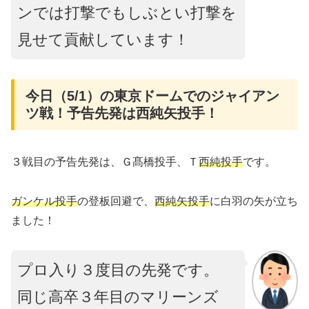
ンでは打撃でもしぶとい打撃を
見せて貢献しています！
今日（5/1）の東京ドームでのジャイアン
ツ戦！予告先発は西純矢投手！
３戦目の予告先発は、Ｇ髙橋投手、Ｔ
西純投手
です。
ガンケル投手
の登板回避で、
西純矢投手
に白羽の矢が立ち
ました！
プロ入り３度目の先発です。
同じ高卒３年目のマリーンズ