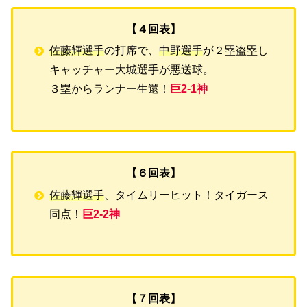
【４回表】
佐藤輝選手
の打席で、
中野選手
が２塁盗塁し
キャッチャー大城選手が悪送球。
３塁からランナー生還！
巨2-1神
【６回表】
佐藤輝選手
、タイムリーヒット！タイガース
同点！
巨2-2神
【７回表】