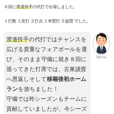
６回に
渡邉投手
の代打で出場しました。
１打数 １安打 ２打点 １本塁打 ０盗塁 でした。
渡邉投手
の代打ではチャンスを
広げる貴重なフォアボールを選
父ちゃん
び、そのまま守備に就き８回に
巡ってきた打席では、古巣讀賣
へ恩返しそして
移籍後初ホーム
ラン
を放ちました！
守備では昨シーズンもチームに
貢献していましたが、今シーズ