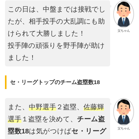
この日は、中盤までは接戦でし
たが、相手投手の大乱調にも助
父ちゃん
けられて大勝しました！
投手陣の頑張りを野手陣が助け
ました！
セ・リーグトップのチーム盗塁数18
また、
中野選手
２盗塁、
佐藤輝
選手
１盗塁を決めて、
チーム盗
父ちゃん
塁数18
は気がつけば
セ・リーグ