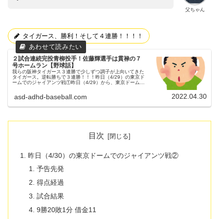
父ちゃん
タイガース、勝利！そして４連勝！！！！
２試合連続完投青柳投手！佐藤輝選手は貫禄の７
号ホームラン【野球話】
我らの阪神タイガース３連勝で少しずつ調子が上向いてきた
タイガース。逆転勝ちで３連勝！！！昨日（4/29）の東京ド
ームでのジャイアンツ戦①昨日（4/29）から、東京ドームに
てジャイアンツとの試合が行われました。３連戦の初戦でし
た。予告先発この...
2022.04.30
asd-adhd-baseball.com
目次
昨日（4/30）の東京ドームでのジャイアンツ戦②
予告先発
得点経過
試合結果
9勝20敗1分 借金11