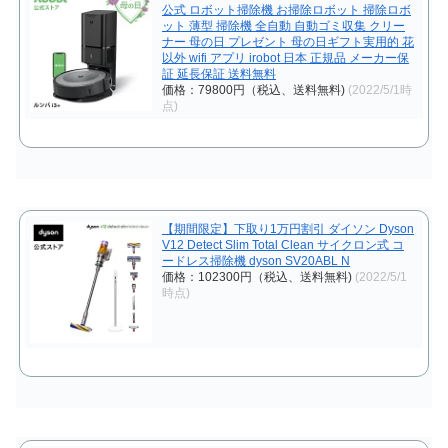
公式 ロボット掃除機 お掃除ロボット 掃除ロボ
ット 薄型 掃除機 全自動 自動ゴミ収集 クリー
ナー 母の日 プレゼント 母の日ギフト実用的 花
以外 wifi アプリ irobot 日本 正規品 メーカー保
証 延長保証 送料無料
価格：79800円（税込、送料無料)
(2022/5/1時
点)
【期間限定】下取り1万円割引 ダイソン Dyson
V12 Detect Slim Total Clean サイクロン式 コ
ードレス掃除機 dyson SV20ABL N
価格：102300円（税込、送料無料)
(2022/5/1
時点)