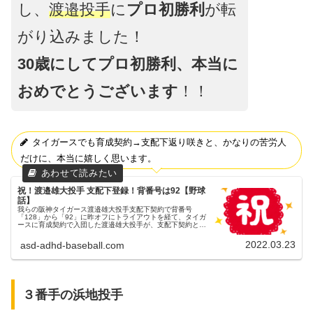
し、
渡邉投手
に
プロ初勝利
が転
がり込みました！
30歳にしてプロ初勝利、本当に
おめでとうございます
！！
タイガースでも育成契約→支配下返り咲きと、かなりの苦労人
だけに、本当に嬉しく思います。
祝！渡邉雄大投手 支配下登録！背番号は92【野球
話】
我らの阪神タイガース渡邉雄大投手支配下契約で背番号
「128」から「92」に昨オフにトライアウトを経て、タイガ
ースに育成契約で入団した渡邉雄大投手が、支配下契約とな
ったことが球団から発表されました。背番号は、「128」か
ら「92」に変更となり...
2022.03.23
asd-adhd-baseball.com
３番手の浜地投手