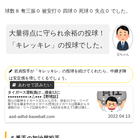
球数８ 奪三振０ 被安打０ 四球０ 死球０ 失点０ でした。
大量得点に守られ余裕の投球！
「キレッキレ」の投球でした。
父ちゃん
岩貞投手が「キレッキレ」の投球を続けてくれたら、中継ぎ陣
は安定感を増してくるでしょう。
タイガース逆転負け…借金12に
●●●●●●●●●○●△●●●【野球話】
我らの阪神タイガース父ちゃん只今、借金11でセ・リーグ
最下位を爆走中のタイガース(苦笑)タイガースは開幕から９
連敗のセ・リーグ記録を作り、14試合を終えて1勝12敗1分
でセ・リーグ断トツの最下位に沈んでいます…。昨日
（4/12）のバンテリン...
2022.04.13
asd-adhd-baseball.com