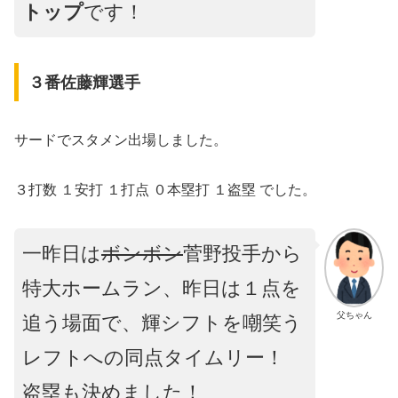
トップ
です！
３番佐藤輝選手
サードでスタメン出場しました。
３打数 １安打 １打点 ０本塁打 １盗塁 でした。
一昨日は
ボンボン
菅野投手から
特大ホームラン、昨日は１点を
父ちゃん
追う場面で、輝シフトを嘲笑う
レフトへの同点タイムリー！
盗塁も決めました！