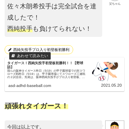
父ちゃん
佐々木朗希投手は完全試合を達
成したで！
西純投手
も負けてられない！
西純矢投手プロ入り初登板初勝利
タイガース！西純矢投手初登板初勝利！！【野球
話】
我らの阪神タイガース昨日（5/19）の甲子園球場での対スワ
ローズ戦昨日（5/19）は、甲子園球場にてスワローズ三連戦
の２試合目。先発は、阪神西純矢投手がプロ入り初登板、ヤ
クルトは讀賣から移籍の田口投手。西純投手は、緊張からか
初回先頭打者から...
2021.05.20
asd-adhd-baseball.com
頑張れタイガース！
今回は以上です。